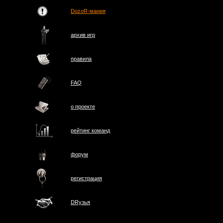
DozoR-мания
архив игр
правила
FAQ
о проектe
рейтинг команд
форум
регистрация
DRузья