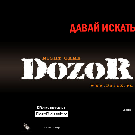
DRугие проекты:
teams
анонсы игр