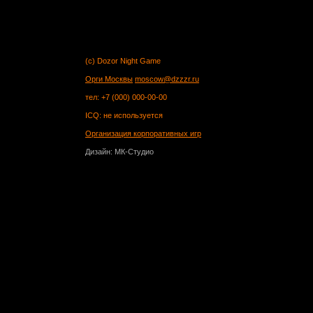
(c) Dozor Night Game
Орги Москвы
moscow@dzzzr.ru
тел: +7 (000) 000-00-00
ICQ: не используется
Организация корпоративных игр
Дизайн: МК-Студио