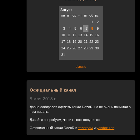
Август
пн
вт
ср
чт
пт
сб
вс
1
2
3
4
5
6
7
8
9
10
11
12
13
14
15
16
17
18
19
20
21
22
23
24
25
26
27
28
29
30
31
classic
Официальный канал
8 мая 2018 г.
Давно собирался сделать канал DozoR, но не очень понимал о
чем писать.
Давайте попробуем, что из этого получится.
Официальный канал DozoR в
телеграм
и
yandex.zen