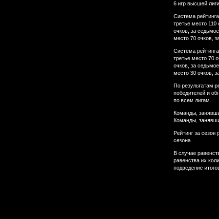
6 игр высшей лиги
Система рейтинга 
третье место 110 
очков, за седьмое
место 70 очков, з
Система рейтинга 
третье место 70 о
очков, за седьмое
место 30 очков, з
По результатам р
победителей и обн
по всем лигам.
Команды, занявши
Команды, занявши
Рейтинг за сезон
сезона.
В случае равенст
равенства их коли
подведение итогов