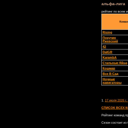
альфа-лига
рейтинг по всем 
Кома
Rising
Поручик
Ржевский
42
DaIGR
KarambA
Стальные Яйца
Кошмар
Все В Сад
Ночные
навигаторы
1.
17 июля 2026 г
СПИСОК ВСЕХ 
Рейтинг команд п
Сезон состоит из 6