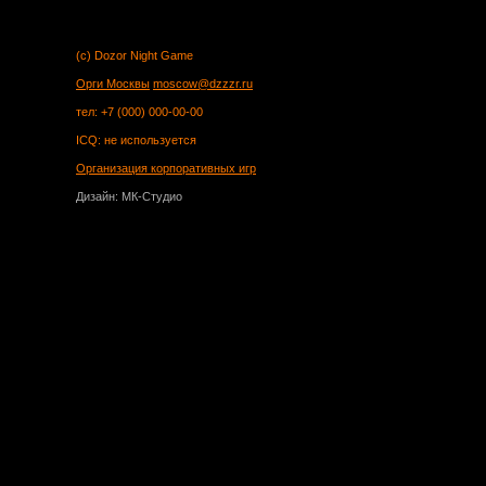
(c) Dozor Night Game
Орги Москвы
moscow@dzzzr.ru
тел: +7 (000) 000-00-00
ICQ: не используется
Организация корпоративных игр
Дизайн: МК-Студио