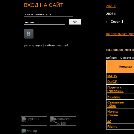
ВХОД НА САЙТ
2025 г.
2026 г.
Сезон 1
не показывать ре
регистрация
|
забыли пароль?
высшая лига
рейтинг по всем 
Команда
MADS
DaIGR
Поручик
Ржевский
Кошмар
Стальные
Яйца
Ночная
Смена
42
Rising