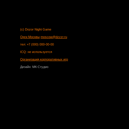
(c) Dozor Night Game
Орги Москвы
moscow@dzzzr.ru
тел: +7 (000) 000-00-00
ICQ: не используется
Организация корпоративных игр
Дизайн: МК-Студио