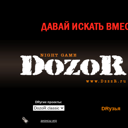
DRугие проекты:
DRузья
анонсы игр