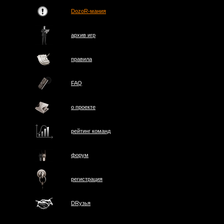
DozoR-мания
архив игр
правила
FAQ
о проектe
рейтинг команд
форум
регистрация
DRузья