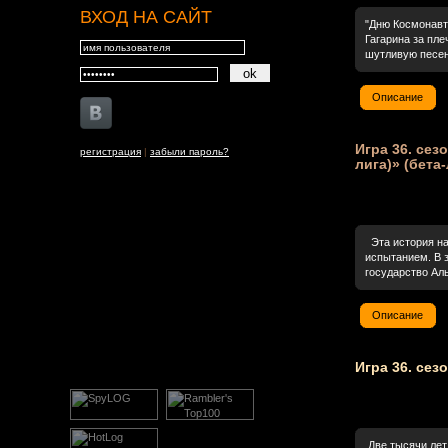
ВХОД НА САЙТ
"Дню Космонавт
Гагарина за пле
шутливую песенк
Описание
Игра 36. сез
регистрация
|
забыли пароль?
лига)» (бета-
Эта история на
испытанием. В 
государство Аль
Описание
Игра 36. сез
Две тысячи лет 