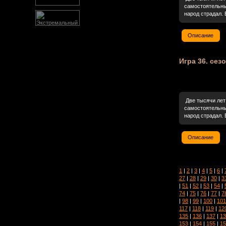
самостоятельны
народ страдал. 
Описание
Игра 36. сезо
Две тысячи лет 
самостоятельны
народ страдал. 
Описание
1
|
2
|
3
|
4
|
5
|
6
|
27
|
28
|
29
|
30
|
3
|
51
|
52
|
53
|
54
|
74
|
75
|
76
|
77
|
7
|
98
|
99
|
100
|
101
117
|
118
|
119
|
12
135
|
136
|
137
|
13
153
|
154
|
155
|
15