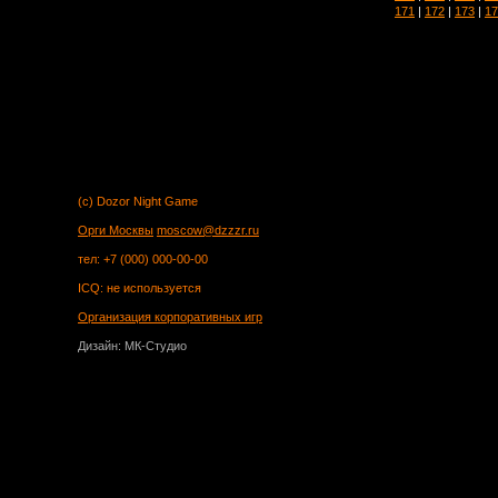
171
|
172
|
173
|
17
(c) Dozor Night Game
Орги Москвы
moscow@dzzzr.ru
тел: +7 (000) 000-00-00
ICQ: не используется
Организация корпоративных игр
Дизайн: МК-Студио