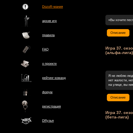
DozoR-мания
«Вы хочите пест
архив игр
Описание
правила
Игра 37. сез
FAQ
(альфа-лига)
о проектe
Я не люблю люд
рейтинг команд
нет жалости, не
на улице, вы ни
форум
Описание
регистрация
Игра 37. сез
(бета-лига)
DRузья