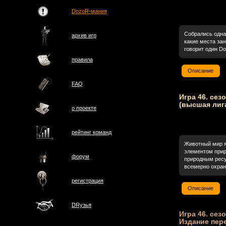
DozoR-мания
Собрались одна
архив игр
какие места зан
говорит один Do
правила
Описание
FAQ
Игра 46. сез
(высшая лиг
о проектe
рейтинг команд
Животный мир я
элементом прир
форум
природным рес
всемерно охран.
регистрация
Описание
DRузья
Игра 46. сезо
Издание пер