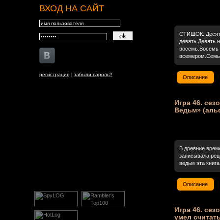
ВХОД НА САЙТ
СТИШОК: Десять
девять.Девять н
восемь.Восемь 
всемером.Семь н
регистрация
|
забыли пароль?
Описание
Игра 46. сезо
Ведьм» (аль
В древние врем
записывала рец
ведьм эта книга
Описание
Игра 46. сез
умел считать