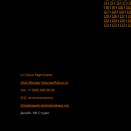
74
|
75
|
76
|
77
|
7
|
98
|
99
|
100
|
101
117
|
118
|
119
|
12
135
|
136
|
137
|
13
153
|
154
|
155
|
15
171
|
172
|
173
|
17
(c) Dozor Night Game
Орги Москвы
moscow@dzzzr.ru
тел: +7 (000) 000-00-00
ICQ: не используется
Организация корпоративных игр
Дизайн: МК-Студио