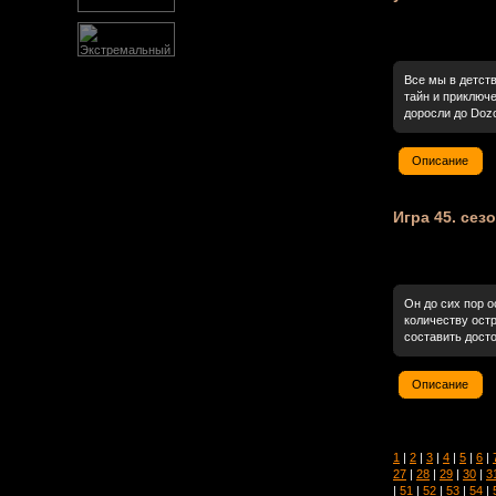
Все мы в детст
тайн и приключе
доросли до Dozo
Описание
Игра 45. сезо
Он до сих пор 
количеству ост
составить дост
Описание
1
|
2
|
3
|
4
|
5
|
6
|
27
|
28
|
29
|
30
|
3
|
51
|
52
|
53
|
54
|