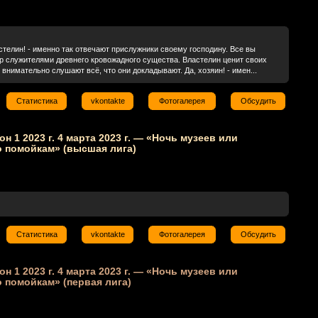
стелин! - именно так отвечают прислужники своему господину. Все вы
ер служителями древнего кровожадного существа. Властелин ценит своих
внимательно слушают всё, что они докладывают. Да, хозяин! - имен...
Статистика
vkontakte
Фотогалерея
Обсудить
он 1 2023 г. 4 марта 2023 г. — «Ночь музеев или
о помойкам» (высшая лига)
Статистика
vkontakte
Фотогалерея
Обсудить
он 1 2023 г. 4 марта 2023 г. — «Ночь музеев или
 помойкам» (первая лига)