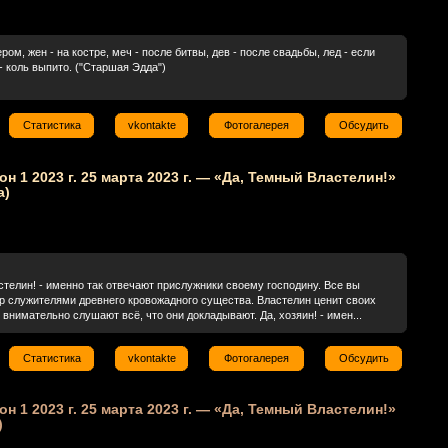
ром, жен - на костре, меч - после битвы, дев - после свадьбы, лед - если
- коль выпито. ("Старшая Эдда")
Статистика
vkontakte
Фотогалерея
Обсудить
зон 1 2023 г. 25 марта 2023 г. — «Да, Темный Властелин!»
а)
стелин! - именно так отвечают прислужники своему господину. Все вы
ер служителями древнего кровожадного существа. Властелин ценит своих
внимательно слушают всё, что они докладывают. Да, хозяин! - имен...
Статистика
vkontakte
Фотогалерея
Обсудить
зон 1 2023 г. 25 марта 2023 г. — «Да, Темный Властелин!»
)