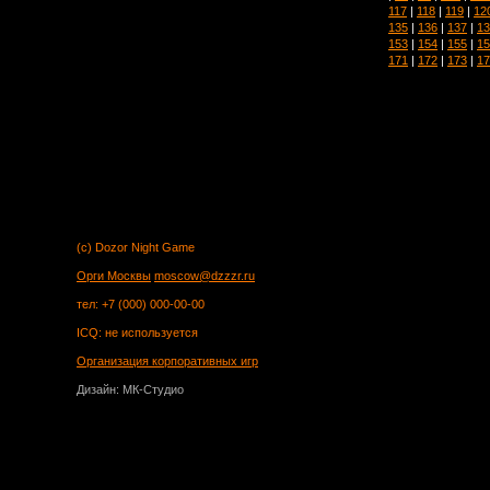
117
|
118
|
119
|
12
135
|
136
|
137
|
13
153
|
154
|
155
|
15
171
|
172
|
173
|
17
(c) Dozor Night Game
Орги Москвы
moscow@dzzzr.ru
тел: +7 (000) 000-00-00
ICQ: не используется
Организация корпоративных игр
Дизайн: МК-Студио