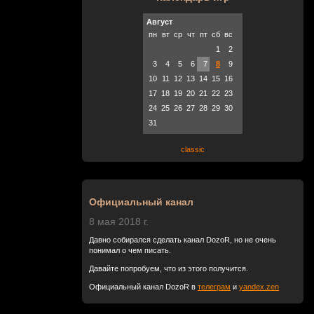
Август
пн
вт
ср
чт
пт
сб
вс
1
2
3
4
5
6
7
8
9
10
11
12
13
14
15
16
17
18
19
20
21
22
23
24
25
26
27
28
29
30
31
classic
Официальный канал
8 мая 2018 г.
Давно собирался сделать канал DozoR, но не очень
понимал о чем писать.
Давайте попробуем, что из этого получится.
Официальный канал DozoR в
телеграм
и
yandex.zen