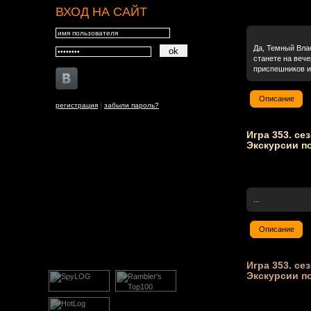
ВХОД НА САЙТ
Да, Темный Вла
станете на веч
приспешников и 
Описание
регистрация
|
забыли пароль?
Игра 353. сез
Экскурсии п
...
Описание
Игра 353. сез
Экскурсии по