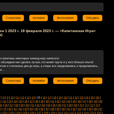
Статистика
vkontakte
Фотогалерея
Обсудить
зон 1 2023 г. 18 февраля 2023 г. — «Капитанская Игра»
а)
то капитаны некоторых команд игру написать!
 обсуждали как сделать лучше, кто может круче и у кого больше опыта!
отом и считанные дни до игры, а споры все продолжались и продолжались...
 ...
Статистика
vkontakte
Фотогалерея
Обсудить
7
|
8
|
9
|
10
|
11
|
12
|
13
|
14
| 15 |
16
|
17
|
18
|
19
|
20
|
21
|
22
|
23
|
24
|
25
|
26
|
1
|
32
|
33
|
34
|
35
|
36
|
37
|
38
|
39
|
40
|
41
|
42
|
43
|
44
|
45
|
46
|
47
|
48
|
49
|
50
55
|
56
|
57
|
58
|
59
|
60
|
61
|
62
|
63
|
64
|
65
|
66
|
67
|
68
|
69
|
70
|
71
|
72
|
73
|
8
|
79
|
80
|
81
|
82
|
83
|
84
|
85
|
86
|
87
|
88
|
89
|
90
|
91
|
92
|
93
|
94
|
95
|
96
|
97
|
102
|
103
|
104
|
105
|
106
|
107
|
108
|
109
|
110
|
111
|
112
|
113
|
114
|
115
|
116
|