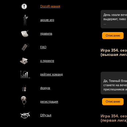
DozoR-мания
День хвали вече
выдержит, пиво 
архив игр
...
правила
Описание
FAQ
Игра 354. се
(высшая лиг
о проектe
рейтинг команд
Да, Темный Вла
станете на веч
форум
приспешников и 
Описание
регистрация
DRузья
Игра 354. се
(первая лига