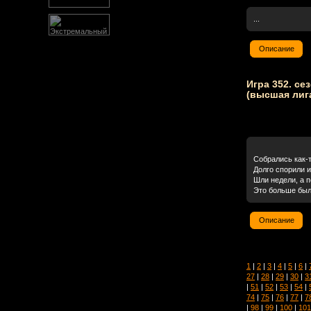
...
Описание
Игра 352. се
(высшая лиг
Собрались как-
Долго спорили и
Шли недели, а п
Это больше было
Описание
1
|
2
|
3
|
4
|
5
|
6
|
27
|
28
|
29
|
30
|
3
|
51
|
52
|
53
|
54
|
74
|
75
|
76
|
77
|
7
|
98
|
99
|
100
|
101