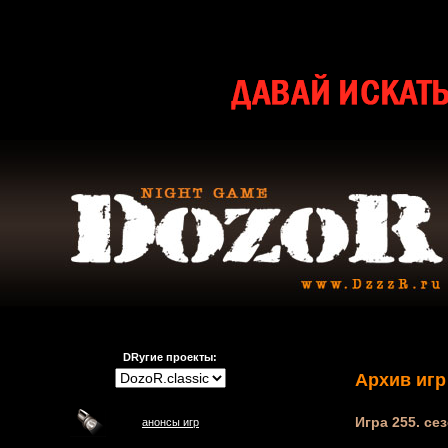
DRугие проекты:
Архив игр
Игра 255. сез
анонсы игр