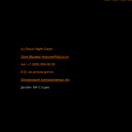
(c) Dozor Night Game
Орги Москвы
moscow@dzzzr.ru
тел: +7 (000) 000-00-00
ICQ: не используется
Организация корпоративных игр
Дизайн: МК-Студио