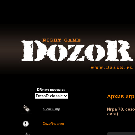
DRугие проекты:
Архив игр
Игра 78. сез
анонсы игр
лига)
DozoR-мания