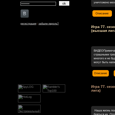
уничтожено меха
Описание
регистрация
|
забыли пароль?
Игра 77. сез
(высшая лиг
ВИДЕОПримечани
страшными треш
многого и не б
могут быть напи.
Описание
Игра 77. сез
лига)
Наша жизнь пол
бояться их. Отг