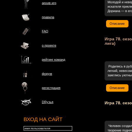
Молодой и неве
архив игр
искателя прикл
Дориана — в его
правила
Описание
FAQ
Игра 78. сезо
лига)
о проектe
рейтинг команд
Родились в руб
легкий, невесом
форум
зажглись уютные
Описание
регистрация
DRузья
Игра 78. сезо
ВХОД НА САЙТ
Человек создал
творение подня