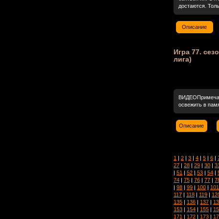
достаются. Толь
Описание
Игра 77. сез
лига)
ВИДЕОПримечани
освежить в пам
Описание
1
|
2
|
3
|
4
|
5
|
6
|
27
|
28
|
29
|
30
|
3
|
51
|
52
|
53
|
54
|
74
|
75
|
76
|
77
|
7
|
98
|
99
|
100
|
101
117
|
118
|
119
|
12
135
|
136
|
137
|
13
153
|
154
|
155
|
15
171
|
172
|
173
|
17