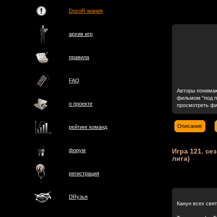
DozoR-мания
архив игр
правила
FAQ
Авторы понимаю
фильмом “под пи
о проектe
просмотреть фил
Описание
рейтинг команд
Игра 121. сез
форум
лига)
регистрация
DRузья
Канун всех свя