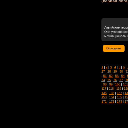
(первая лига
Ливийские терр
Они уже вовсю 
межнациональные
Описание
1
|
2
|
3
|
4
|
5
|
6
|
27
|
28
|
29
|
30
|
3
|
51
|
52
|
53
|
54
|
74
|
75
|
76
|
77
|
7
|
98
|
99
|
100
|
101
117
|
118
|
119
|
12
135
|
136
|
137
|
13
153
|
154
|
155
|
15
171
|
172
|
173
|
17