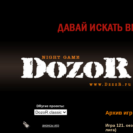
DRугие проекты:
Архив игр
Игра 121. сез
анонсы игр
лига)