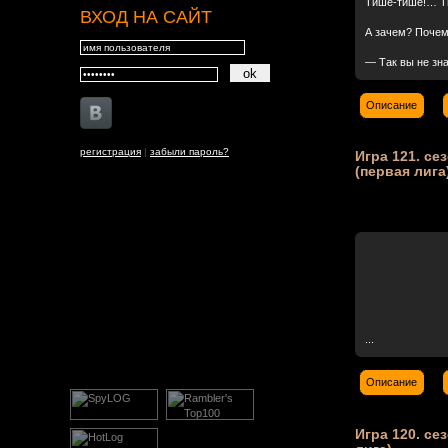
Тише-тише!… Ти
ВХОД НА САЙТ
А зачем? Почему
— Так вы не зна
Описание
регистрация
|
забыли пароль?
Игра 121. сез
(первая лига
...
Описание
Игра 120. сез