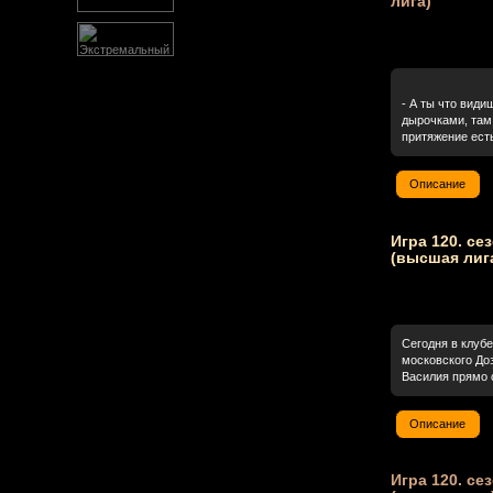
лига)
- А ты что види
дырочками, там 
притяжение есть
Описание
Игра 120. се
(высшая лиг
Сегодня в клубе
московского До
Василия прямо с
Описание
Игра 120. се