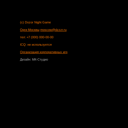
(c) Dozor Night Game
Орги Москвы
moscow@dzzzr.ru
тел: +7 (000) 000-00-00
ICQ: не используется
Организация корпоративных игр
Дизайн: МК-Студио