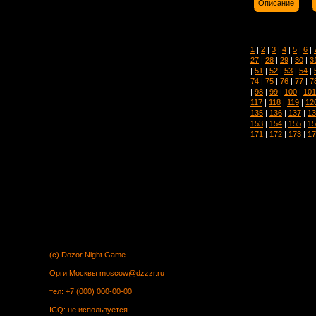
Описание
1
|
2
|
3
|
4
|
5
|
6
|
27
|
28
|
29
|
30
|
3
|
51
|
52
|
53
|
54
|
74
|
75
|
76
|
77
|
7
|
98
|
99
|
100
|
101
117
|
118
|
119
|
12
135
|
136
|
137
|
13
153
|
154
|
155
|
15
171
|
172
|
173
|
17
(c) Dozor Night Game
Орги Москвы
moscow@dzzzr.ru
тел: +7 (000) 000-00-00
ICQ: не используется