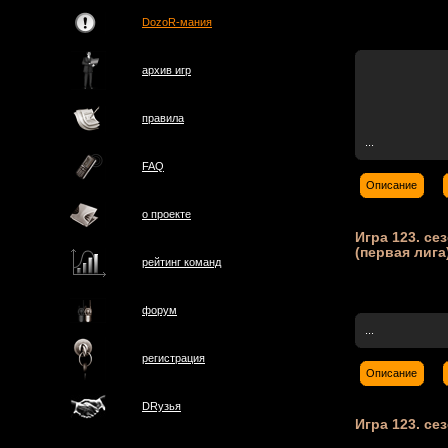
DozoR-мания
архив игр
правила
...
FAQ
Описание
о проектe
Игра 123. сез
(первая лига
рейтинг команд
форум
...
регистрация
Описание
DRузья
Игра 123. сез