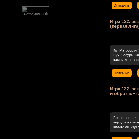
Описание
Игра 122. се
(первая лига
Кот Матроскин, 
Пух, Чебурашка
самом деле знае
Описание
Игра 122. се
и обратно» (
Представьте, ч
пурпурную чешуй
видите ли, изуч