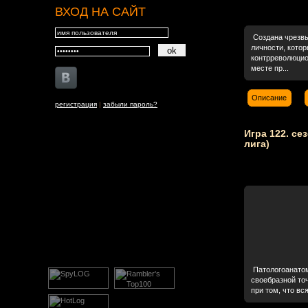
ВХОД НА САЙТ
Создана чрезвы
личности, котор
контрреволюцио
месте пр...
Описание
регистрация
|
забыли пароль?
Игра 122. се
лига)
Патологоанатом
своебразной точ
при том, что вс