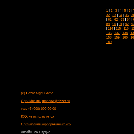
1
|
2
|
3
|
4
|
5
|
6
|
32
|
33
|
34
|
35
|
3
|
61
|
62
|
63
|
64
|
89
|
90
|
91
|
92
|
9
|
114
|
115
|
116
|
1
136
|
137
|
138
|
13
158
|
159
|
160
|
16
180
(c) Dozor Night Game
Орги Москвы
moscow@dzzzr.ru
тел: +7 (000) 000-00-00
ICQ: не используется
Организация корпоративных игр
Дизайн: МК-Студио