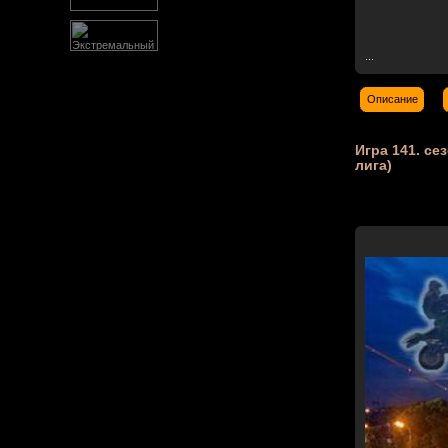
...
Описание
Игра 141. сез
лига)