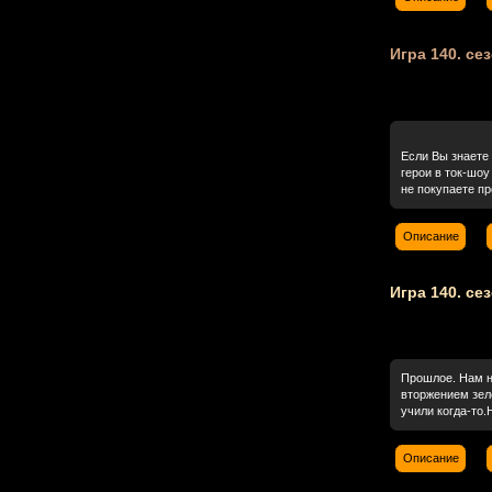
Игра 140. сез
Если Вы знаете
герои в ток-шоу
не покупаете пр
Описание
Игра 140. сез
Прошлое. Нам н
вторжением зел
учили когда-то.
Описание