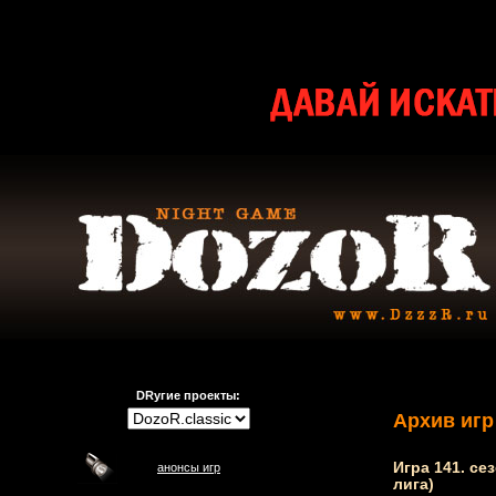
DRугие проекты:
Архив игр
Игра 141. се
анонсы игр
лига)