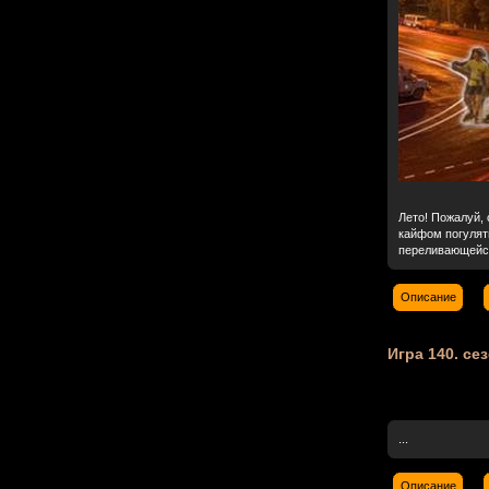
Лето! Пожалуй, 
кайфом погулят
переливающейся
Описание
Игра 140. сез
...
Описание