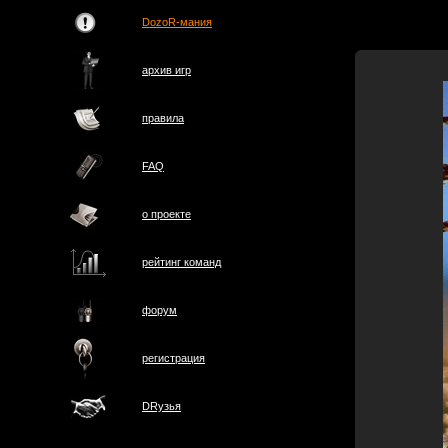
DozoR-мания
архив игр
правила
FAQ
о проектe
рейтинг команд
форум
регистрация
DRузья