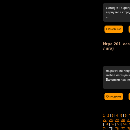
Сегодня 14 фев
вернуться к тр
...
Описание
Игра 201. сез
лига)
Выражение лица
любая легенда к
Валентин нам не
...
Описание
1
|
2
|
3
|
4
|
5
|
6
|
27
|
28
|
29
|
30
|
3
|
51
|
52
|
53
|
54
|
74
| 75 |
76
|
77
|
7