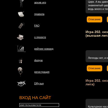
Цирк. А вы дав
архив игр
знаменитый цир
ведь много и те
правила
Описание
FAQ
Игра 202. сез
(высшая лиг
о проектe
рейтинг команд
Легенды нет, и н
форум
Описание
регистрация
Игра 202. се
DRузья
лига)
ВХОД НА САЙТ
Культурное насл