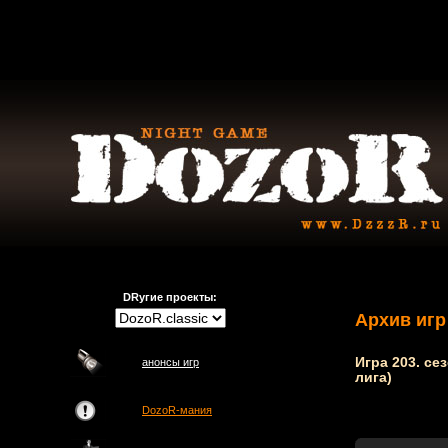
DRугие проекты:
Архив игр
Игра 203. сез
анонсы игр
лига)
DozoR-мания