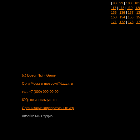
|
98
|
99
|
100
|
101
117
|
118
|
119
|
12
135
|
136
|
137
|
13
153
|
154
|
155
|
15
171
|
172
|
173
|
17
(c) Dozor Night Game
Орги Москвы
moscow@dzzzr.ru
тел: +7 (000) 000-00-00
ICQ: не используется
Организация корпоративных игр
Дизайн: МК-Студио