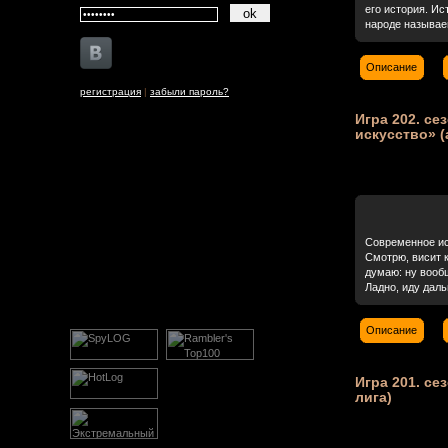
его история. Ис
народе называем
Описание
регистрация
|
забыли пароль?
Игра 202. се
искусство» (
Современное ис
Смотрю, висит 
думаю: ну вообщ
Ладно, иду дальш
Описание
Игра 201. се
лига)