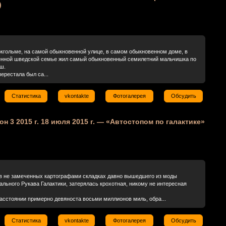
)
ольме, на самой обыкновенной улице, в самом обыкновенном доме, в
нной шведской семье жил самый обыкновенный семилетний мальчишка по
ш.
рестала был са...
Статистика
vkontakte
Фотогалерея
Обсудить
зон 3 2015 г. 18 июля 2015 г. — «Автостопом по галактике»
 в не замеченных картографами складках давно вышедшего из моды
льного Рукава Галактики, затерялась крохотная, никому не интересная
расстоянии примерно девяноста восьми миллионов миль, обра...
Статистика
vkontakte
Фотогалерея
Обсудить