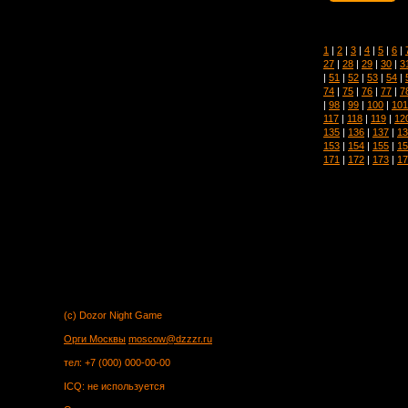
1
|
2
|
3
|
4
|
5
|
6
|
27
|
28
|
29
|
30
|
3
|
51
|
52
|
53
|
54
|
74
|
75
|
76
|
77
|
7
|
98
|
99
|
100
|
101
117
|
118
|
119
|
12
135
|
136
|
137
|
13
153
|
154
|
155
|
15
171
|
172
|
173
|
17
(c) Dozor Night Game
Орги Москвы
moscow@dzzzr.ru
тел: +7 (000) 000-00-00
ICQ: не используется