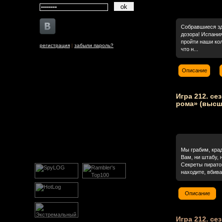
Собравшиеся зд
дозора! Испани
пройти наши ко
регистрация
|
забыли пароль?
что н...
Описание
Игра 212. сез
рома» (высш
Мы грабим, крад
Вам, ни штабу, 
Секреты пиратов
находите, вбивай
Описание
Игра 212. се