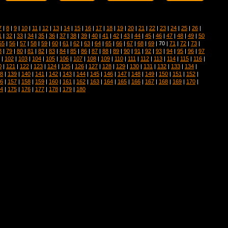
7
|
8
|
9
|
10
|
11
|
12
|
13
|
14
|
15
|
16
|
17
|
18
|
19
|
20
|
21
|
22
|
23
|
24
|
25
|
26
|
1
|
32
|
33
|
34
|
35
|
36
|
37
|
38
|
39
|
40
|
41
|
42
|
43
|
44
|
45
|
46
|
47
|
48
|
49
|
50
55
|
56
|
57
|
58
|
59
|
60
|
61
|
62
|
63
|
64
|
65
|
66
|
67
|
68
|
69
| 70 |
71
|
72
|
73
|
8
|
79
|
80
|
81
|
82
|
83
|
84
|
85
|
86
|
87
|
88
|
89
|
90
|
91
|
92
|
93
|
94
|
95
|
96
|
97
|
102
|
103
|
104
|
105
|
106
|
107
|
108
|
109
|
110
|
111
|
112
|
113
|
114
|
115
|
116
|
0
|
121
|
122
|
123
|
124
|
125
|
126
|
127
|
128
|
129
|
130
|
131
|
132
|
133
|
134
|
8
|
139
|
140
|
141
|
142
|
143
|
144
|
145
|
146
|
147
|
148
|
149
|
150
|
151
|
152
|
6
|
157
|
158
|
159
|
160
|
161
|
162
|
163
|
164
|
165
|
166
|
167
|
168
|
169
|
170
|
4
|
175
|
176
|
177
|
178
|
179
|
180