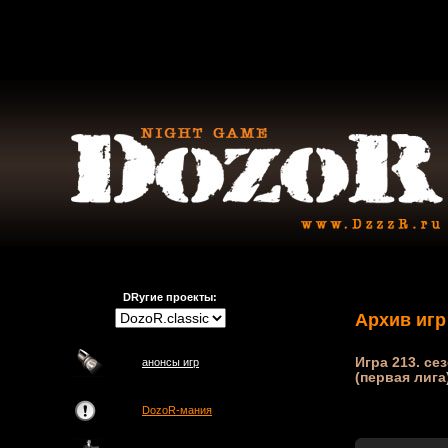
DRугие проекты:
Архив игр
Игра 213. се
анонсы игр
(первая лига
DozoR-мания