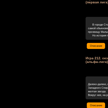
(первая лига
В городе Стокг
самой обыкнове
прозвищу Малы
Но история пе
Описание
Игра 212. се
(альфа-лига)
Далеко-далеко,
Западного Спира
желтая звезда.
Вокруг нее, на 
Описание