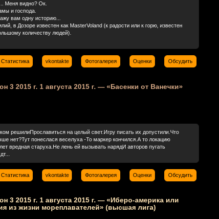
з... Меня видно? Ок.
амы и господа.
ажу вам одну историю...
лий, в Дозоре известен как MasterVoland (к радости или к горю, известен
ольшому количеству людей).
Статистика
vkontakte
Фотогалерея
Оценки
Обсудить
он 3 2015 г. 1 августа 2015 г. — «Басенки от Ванечки»
ком решилиПрославиться на целый свет.Игру писать их допустили.Что
чше нет?Тут понеслася веселуха -То маркер кончился.А то локацию
лет вредная старуха.Не лень ей вызывать нарядИ авторов пугать
т...
Статистика
vkontakte
Фотогалерея
Оценки
Обсудить
зон 3 2015 г. 1 августа 2015 г. — «Иберо-америка или
ия из жизни мореплавателей» (высшая лига)