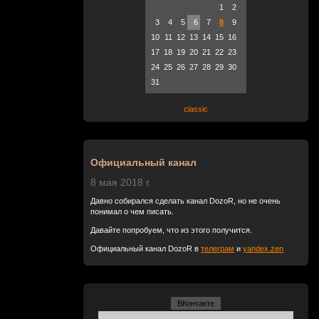
1
2
3
4
5
6
7
8
9
10
11
12
13
14
15
16
17
18
19
20
21
22
23
24
25
26
27
28
29
30
31
classic
Официальный канал
8 мая 2018 г.
Давно собирался сделать канал DozoR, но не очень
понимал о чем писать.
Давайте попробуем, что из этого получится.
Официальный канал DozoR в
телеграм
и
yandex.zen
ВКонтакте