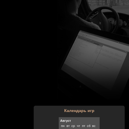
Календарь игр
Август
пн
вт
ср
чт
пт
сб
вс