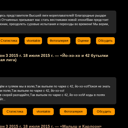
есь представители Высшей лиги мореплавателей! Благородные рыцари
я Отчаянных призывает вас стать вестниками новой эпохи!Вам предстоит
лонии, преодолеть суровые испытания и переходы во времени! Мы верим,
Статистика
vkontakte
Фотогалерея
Оценки
Обсудить
он 3 2015 г. 18 июля 2015 г. — «Йо-хо-хо и 42 бутылки
ая лига)
ём и гуляем мы в волю,Так выпьем по чарке с 42, йо-хо-хо!Покоя не знать
ни полю,Так выпьем по чарке с 42, йо-хо-хо!
 скорей разгадайте,Так выпьем по чарке с 42, йо-хо-хо!И коды в полях
т...
Статистика
vkontakte
Фотогалерея
Обсудить
зон 3 2015 г. 18 июля 2015 г. — «Малыш и Карлсон»