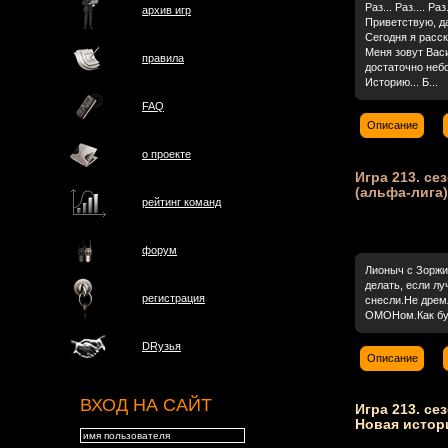
Раз... Раз.... Ра
архив игр
Приветствую, д
Сегодня я расск
Меня зовут Васи
правила
достаточно неб
Историю... Б...
FAQ
Описание
о проектe
Игра 213. сез
(альфа-лига)
рейтинг команд
форум
Лионыч с Зоржи
делать, если лу
регистрация
снесли.Не дрем
ОМОНом.Как буд
DRузья
Описание
ВХОД НА САЙТ
Игра 213. се
Новая истор