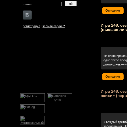
Описание
Игра 248. сез
регистрация
|
забыли пароль?
(высшая лиг
«В наше время 
одно такое пре
домохозяек — «
Описание
Игра 248. се
психи» (перв
« Каждый трети
заболевания. По