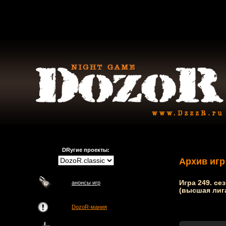
DRугие проекты:
Архив игр
Игра 249. се
анонсы игр
(высшая лиг
DozoR-мания