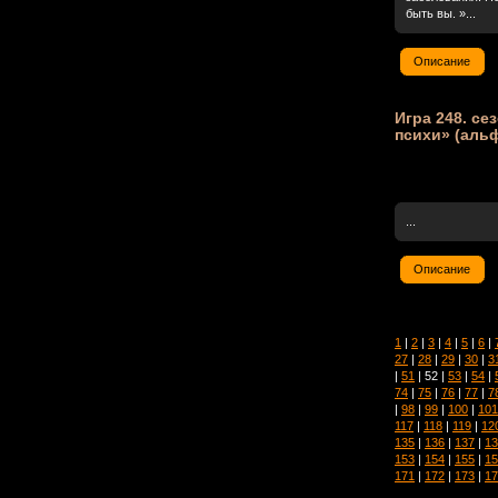
быть вы. »...
Описание
Игра 248. се
психи» (альф
...
Описание
1
|
2
|
3
|
4
|
5
|
6
|
27
|
28
|
29
|
30
|
3
|
51
| 52 |
53
|
54
|
74
|
75
|
76
|
77
|
7
|
98
|
99
|
100
|
101
117
|
118
|
119
|
12
135
|
136
|
137
|
13
153
|
154
|
155
|
15
171
|
172
|
173
|
17