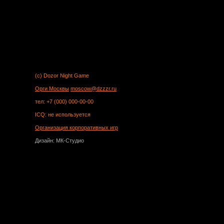
(c) Dozor Night Game
Орги Москвы
moscow@dzzzr.ru
тел: +7 (000) 000-00-00
ICQ: не используется
Организация корпоративных игр
Дизайн: МК-Студио