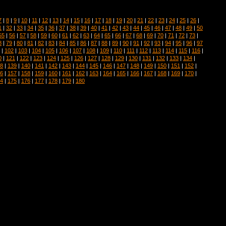
7
|
8
|
9
|
10
|
11
|
12
|
13
|
14
|
15
|
16
|
17
|
18
|
19
|
20
|
21
|
22
|
23
|
24
|
25
|
26
|
1
|
32
|
33
|
34
|
35
|
36
|
37
|
38
|
39
|
40
|
41
|
42
|
43
|
44
|
45
|
46
|
47
|
48
|
49
|
50
55
|
56
|
57
|
58
|
59
|
60
|
61
|
62
|
63
|
64
|
65
|
66
|
67
|
68
|
69
|
70
|
71
|
72
|
73
|
8
|
79
|
80
|
81
|
82
|
83
|
84
|
85
|
86
|
87
|
88
|
89
|
90
|
91
|
92
|
93
|
94
|
95
|
96
|
97
|
102
|
103
|
104
|
105
|
106
|
107
|
108
|
109
|
110
|
111
|
112
|
113
|
114
|
115
|
116
|
0
|
121
|
122
|
123
|
124
|
125
|
126
|
127
|
128
|
129
|
130
|
131
|
132
|
133
|
134
|
8
|
139
|
140
|
141
|
142
|
143
|
144
|
145
|
146
|
147
|
148
|
149
|
150
|
151
|
152
|
6
|
157
|
158
|
159
|
160
|
161
|
162
|
163
|
164
|
165
|
166
|
167
|
168
|
169
|
170
|
4
|
175
|
176
|
177
|
178
|
179
|
180