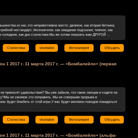
ьшинства из нас это неприветливое место: далекое, как вторая бетонка;
 грибной нестандарт; бесконечное, как ожидание подсказки; темное, как
и холодное, как дно статистики.Мы же хотим показать вам ДРУГОЙ ...
Статистика
vkontakte
Фотогалерея
Обсудить
зон 1 2017 г. 11 марта 2017 г. — «Бомбалейло» (первая
не приносят удовольствия? Вы уже забыли, что такое эмоции и ходите на
оту?Мы не сможем это поправить. Мы не совершим прорыва в
вас будет бомбить от этой игры.У вас будет миллион поводов покидаться
Статистика
vkontakte
Фотогалерея
Обсудить
зон 1 2017 г. 11 марта 2017 г. — «Бомбалейло» (альфа-