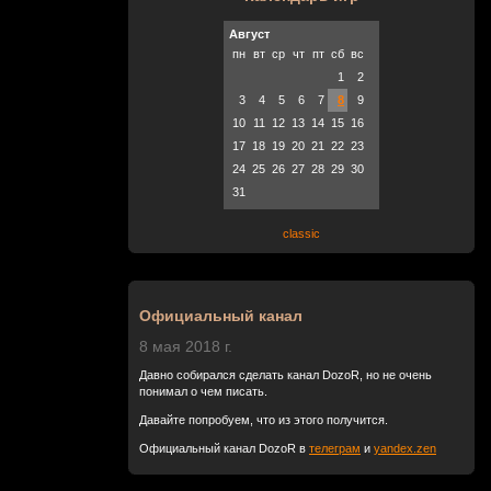
Август
пн
вт
ср
чт
пт
сб
вс
1
2
3
4
5
6
7
8
9
10
11
12
13
14
15
16
17
18
19
20
21
22
23
24
25
26
27
28
29
30
31
classic
Официальный канал
8 мая 2018 г.
Давно собирался сделать канал DozoR, но не очень
понимал о чем писать.
Давайте попробуем, что из этого получится.
Официальный канал DozoR в
телеграм
и
yandex.zen