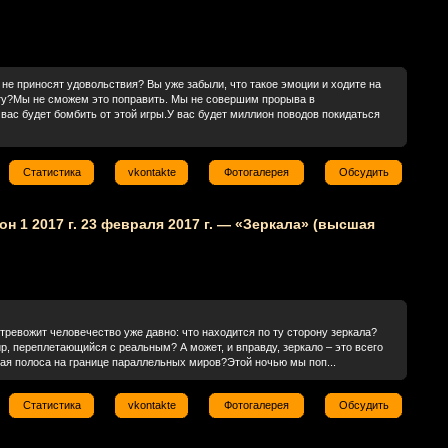
не приносят удовольствия? Вы уже забыли, что такое эмоции и ходите на
оту?Мы не сможем это поправить. Мы не совершим прорыва в
вас будет бомбить от этой игры.У вас будет миллион поводов покидаться
Статистика
vkontakte
Фотогалерея
Обсудить
зон 1 2017 г. 23 февраля 2017 г. — «Зеркала» (высшая
тревожит человечество уже давно: что находится по ту сторону зеркала?
р, переплетающийся с реальным? А может, и вправду, зеркало – это всего
ая полоса на границе параллельных миров?Этой ночью мы поп...
Статистика
vkontakte
Фотогалерея
Обсудить