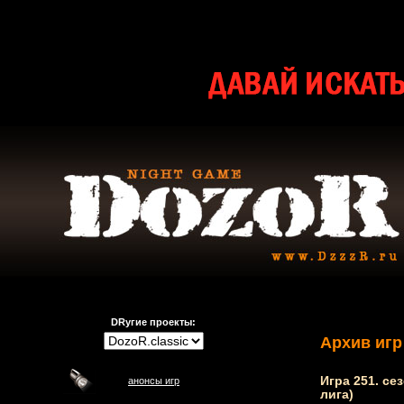
DRугие проекты:
Архив игр
Игра 251. се
анонсы игр
лига)