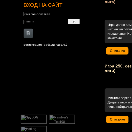
лига)
ВХОД НА САЙТ
Игры давно вам 
них как на раб
игроделании.Но 
какахами,...
регистрация
|
забыли пароль?
Описание
Игра 250. се
лига)
Мистика зеркал 
Дверь в иной ми
лишь нейтральн
Описание