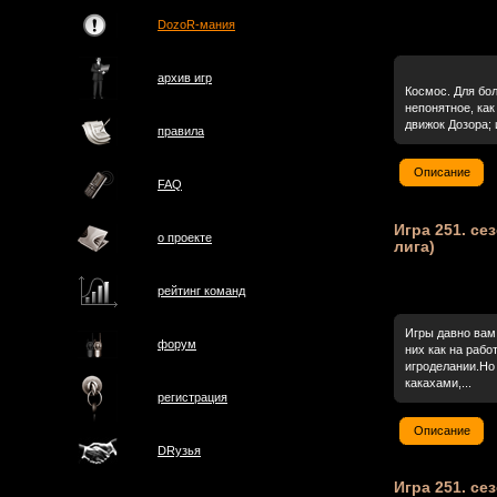
DozoR-мания
архив игр
Космос. Для бол
непонятное, как
движок Дозора; 
правила
Описание
FAQ
Игра 251. се
о проектe
лига)
рейтинг команд
Игры давно вам 
форум
них как на раб
игроделании.Но 
какахами,...
регистрация
Описание
DRузья
Игра 251. се