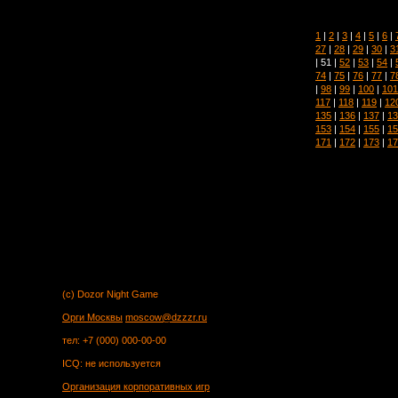
1
|
2
|
3
|
4
|
5
|
6
|
27
|
28
|
29
|
30
|
3
| 51 |
52
|
53
|
54
|
74
|
75
|
76
|
77
|
7
|
98
|
99
|
100
|
101
117
|
118
|
119
|
12
135
|
136
|
137
|
13
153
|
154
|
155
|
15
171
|
172
|
173
|
17
(c) Dozor Night Game
Орги Москвы
moscow@dzzzr.ru
тел: +7 (000) 000-00-00
ICQ: не используется
Организация корпоративных игр