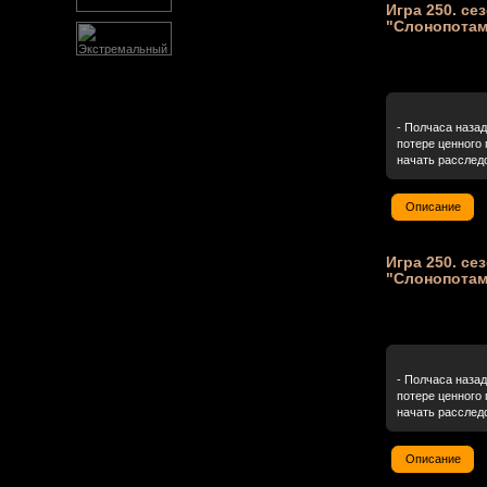
Игра 250. се
"Слонопотам"
- Полчаса наза
потере ценного
начать расследо
Описание
Игра 250. се
"Слонопотам
- Полчаса наза
потере ценного
начать расследо
Описание