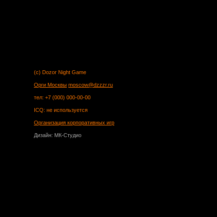
(c) Dozor Night Game
Орги Москвы
moscow@dzzzr.ru
тел: +7 (000) 000-00-00
ICQ: не используется
Организация корпоративных игр
Дизайн: МК-Студио