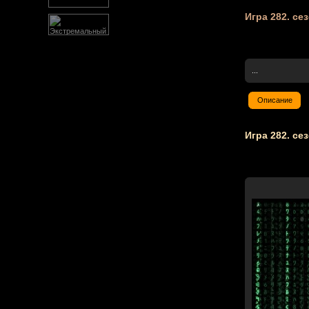
Игра 282. се
...
Описание
Игра 282. сез