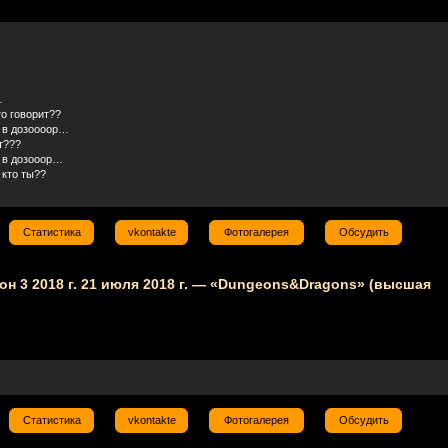
…
то говорит??
ь в дозоооор…
ит???
ь в дозооор…
 кто ты??
Статистика
vkontakte
Фотогалерея
Обсудить
зон 3 2018 г. 21 июля 2018 г. — «Dungeons&Dragons» (высшая
Статистика
vkontakte
Фотогалерея
Обсудить