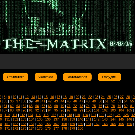
Статистика
vkontakte
Фотогалерея
Обсудить
7
|
8
|
9
|
10
|
11
|
12
|
13
|
14
|
15
|
16
|
17
|
18
|
19
|
20
|
21
|
22
|
23
|
24
|
25
|
26
|
27
|
28
|
2
4
|
35
|
36
|
37
|
38
| 39 |
40
|
41
|
42
|
43
|
44
|
45
|
46
|
47
|
48
|
49
|
50
|
51
|
52
|
53
|
54
|
55
0
|
61
|
62
|
63
|
64
|
65
|
66
|
67
|
68
|
69
|
70
|
71
|
72
|
73
|
74
|
75
|
76
|
77
|
78
|
79
|
80
|
81
6
|
87
|
88
|
89
|
90
|
91
|
92
|
93
|
94
|
95
|
96
|
97
|
98
|
99
|
100
|
101
|
102
|
103
|
104
|
105
|
9
|
110
|
111
|
112
|
113
|
114
|
115
|
116
|
117
|
118
|
119
|
120
|
121
|
122
|
123
|
124
|
125
|
12
0
|
131
|
132
|
133
|
134
|
135
|
136
|
137
|
138
|
139
|
140
|
141
|
142
|
143
|
144
|
145
|
146
|
0
|
151
|
152
|
153
|
154
|
155
|
156
|
157
|
158
|
159
|
160
|
161
|
162
|
163
|
164
|
165
|
166
|
0
|
171
|
172
|
173
|
174
|
175
|
176
|
177
|
178
|
179
|
180