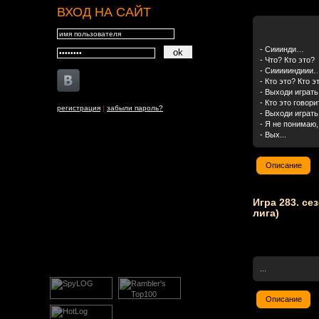
ВХОД НА САЙТ
- Сииинди…
- Что? Кто это?
- Сиииииндиии
- Кто это? Кто э
- Выходи играт
- Кто это говор
регистрация
|
забыли пароль?
- Выходи играт
- Я не понимаю,
- Вых...
Описание
Игра 283. се
лига)
...
Описание