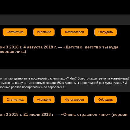
Статистика
vkontakte
Фотогалерея
Обсудить
он 3 2018 г. 4 августа 2018 г. — «Детство, детство ты куда
первая лига)
очки, как давно вы в последний раз ели кашу? Что? Вместо каши греча из контейнера?
о нужно на нашу антивзрослую терапию!Как давно мы в последний раз дурачились? И
зорные ребята превратились во взрослых т...
Статистика
vkontakte
Фотогалерея
Обсудить
зон 3 2018 г. 21 июля 2018 г. — «Очень страшное кино» (первая