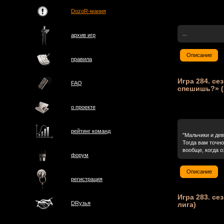
DozoR-мания
...
архив игр
Описание
правила
Игра 284. сез
FAQ
спешишь?» (
о проектe
рейтинг команд
"Мальчики и дев
Тогда вам точн
вообще, когда о
форум
Описание
регистрация
Игра 283. се
DRузья
лига)