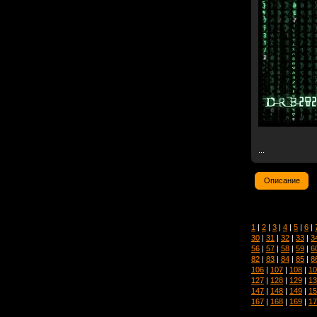
...
Описание
1
|
2
|
3
|
4
|
5
|
6
|
30
|
31
|
32
|
33
|
3
56
|
57
|
58
|
59
|
6
82
|
83
|
84
|
85
|
8
106
|
107
|
108
|
10
127
|
128
|
129
|
13
147
|
148
|
149
|
15
167
|
168
|
169
|
17