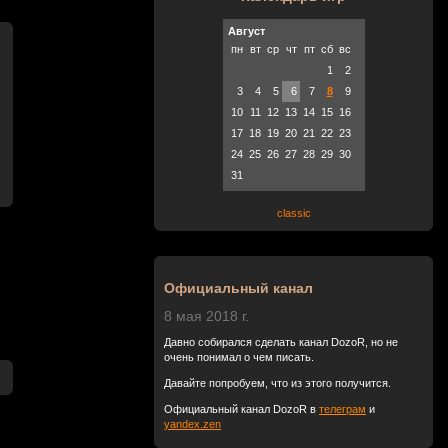
Август
пн
вт
ср
чт
пт
сб
вс
1
2
3
4
5
6
7
8
9
10
11
12
13
14
15
16
17
18
19
20
21
22
23
24
25
26
27
28
29
30
31
classic
Официальный канал
8 мая 2018 г.
Давно собирался сделать канал DozoR, но не
очень понимал о чем писать.
Давайте попробуем, что из этого получится.
Официальный канал DozoR в
телеграм
и
yandex.zen