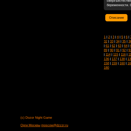
сверхъестестве
беременности. 
Описание
1
|
2
|
3
|
4
|
5
|
6
|
32
|
33
|
34
|
35
|
3
|
61
|
62
|
63
|
64
|
89
|
90
|
91
|
92
|
9
|
114
|
115
|
116
|
1
136
|
137
|
138
|
13
158
|
159
|
160
|
16
180
(c) Dozor Night Game
Орги Москвы
moscow@dzzzr.ru