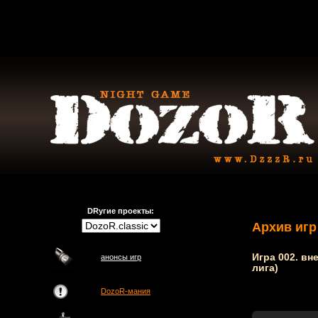
DRугие проекты:
Архив игр
Игра 002. вн
анонсы игр
лига)
DozoR-мания