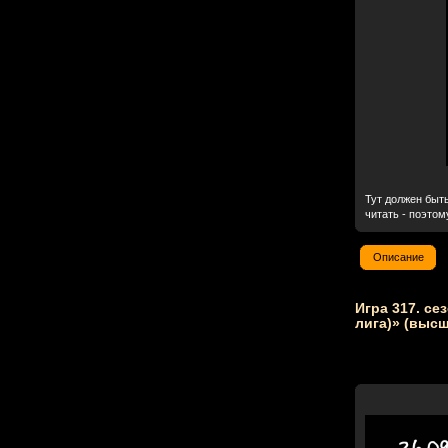
Тут должен быт
читать - поэтом
Описание
Игра 317. се
лига)» (высш