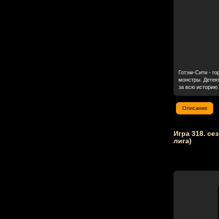
Готэм-Сити - г
монстры. Детек
за всю историю 
Описание
Игра 318. се
лига)