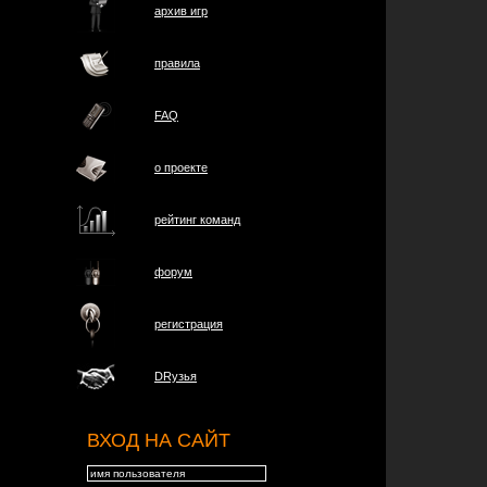
архив игр
правила
FAQ
о проектe
рейтинг команд
форум
регистрация
DRузья
ВХОД НА САЙТ