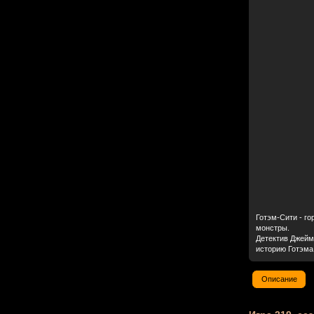
Готэм-Сити - г
монстры.
Детектив Джейм
историю Готэма.
Описание