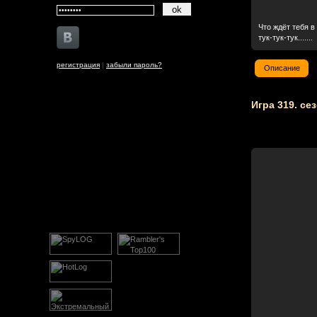
Что ждёт тебя 
тук-тук-тук.......
регистрация
|
забыли пароль?
Описание
Игра 319. се