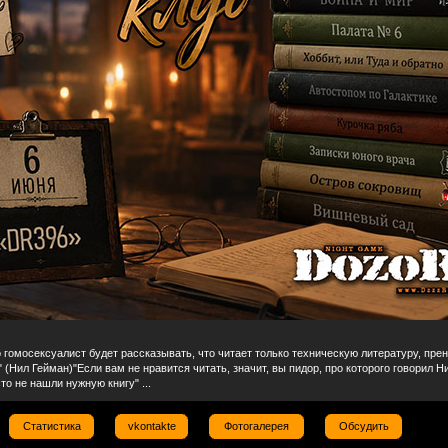
 гомосексуалист будет рассказывать, что читает только техническую литературу, пре
 (Нил Гейман)"Если вам не нравится читать, значит, вы пидор, про которого говорил Н
то не нашли нужную книгу" ...
Статистика
vkontakte
Фотогалерея
Обсудить