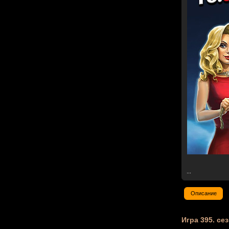
...
Описание
Игра 395. сез