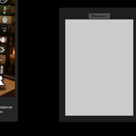
ВКонтакте
небрегая
ил