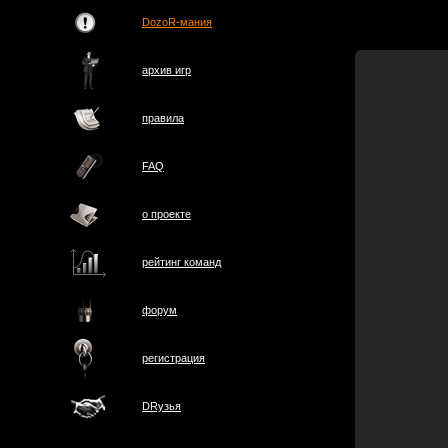
DozoR-мания
архив игр
правила
FAQ
о проектe
рейтинг команд
форум
регистрация
DRузья