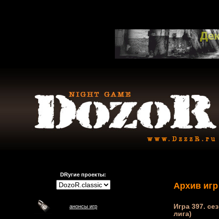
DRугие проекты:
Архив игр
Игра 397. се
анонсы игр
лига)