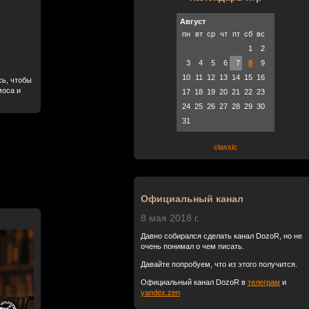
Август
пн
вт
ср
чт
пт
сб
вс
1
2
3
4
5
6
7
8
9
10
11
12
13
14
15
16
сь, чтобы
моса и
17
18
19
20
21
22
23
24
25
26
27
28
29
30
31
classic
Официальный канал
8 мая 2018 г.
Давно собирался сделать канал DozoR, но не
очень понимал о чем писать.
Давайте попробуем, что из этого получится.
Официальный канал DozoR в
телеграм
и
yandex.zen