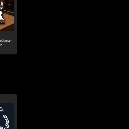
небрегая
ил