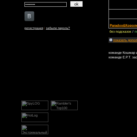
Paradox&Корол
регистрация
|
забыли пароль?
без подсказок
/
п
показать
допол
команде Кошмар и
команде E.P.T. з