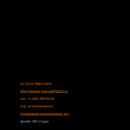
(c) Dozor Night Game
Орги Москвы
moscow@dzzzr.ru
тел: +7 (000) 000-00-00
ICQ: не используется
Организация корпоративных игр
Дизайн: МК-Студио