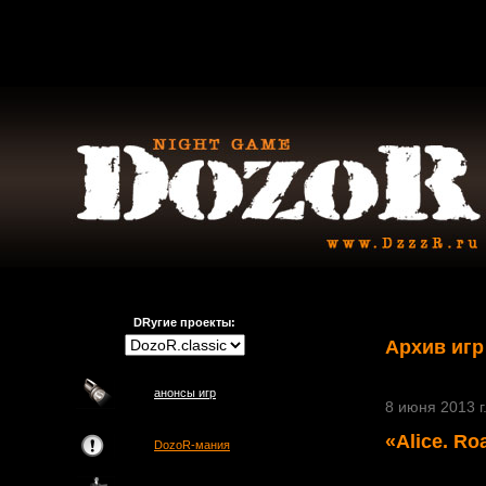
DRугие проекты:
Архив игр
анонсы игр
8 июня 2013 г
«Alice. R
DozoR-мания