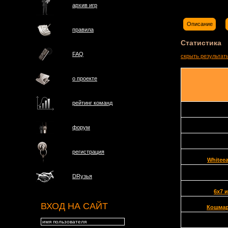
архив игр
Описание
правила
Статистика
FAQ
скрыть результат
о проектe
рейтинг команд
форум
регистрация
Whiteea
DRузья
6x7 
ВХОД НА САЙТ
Кошмар