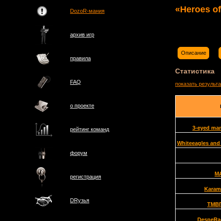
«Heroes o
DozoR-мания
архив игр
Описание
правила
Статистика
FAQ
показать результ
о проектe
3-eyed ma
рейтинг команд
Whiteeagles and
форум
M
регистрация
Karam
DRузья
ТМВ
DespeRa