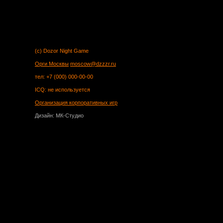
(c) Dozor Night Game
Орги Москвы
moscow@dzzzr.ru
тел: +7 (000) 000-00-00
ICQ: не используется
Организация корпоративных игр
Дизайн: МК-Студио