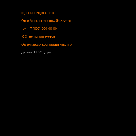
(c) Dozor Night Game
Орги Москвы
moscow@dzzzr.ru
тел: +7 (000) 000-00-00
ICQ: не используется
Организация корпоративных игр
Дизайн: МК-Студио