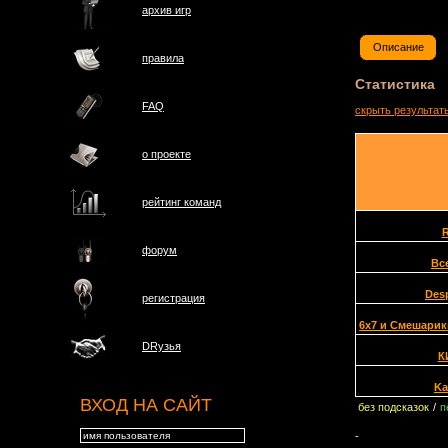
архив игр
Описание
правила
Статистика
FAQ
скрыть результат
о проектe
рейтинг команд
R
форум
Вс
Des
регистрация
6x7 и Смешарики
DRузья
К
Ka
ВХОД НА САЙТ
без подсказок
/
п
-