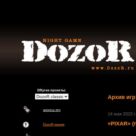
DRугие проекты:
Архив игр
анонсы игр
14 мая 2022 г.
«PIXAR» (
DozoR-мания