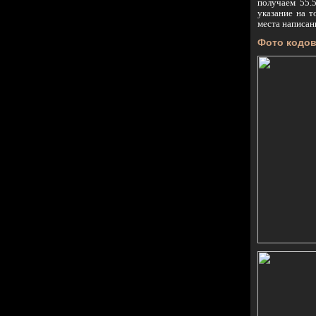
получаем 55.
указание на т
места написан
Фото кодо