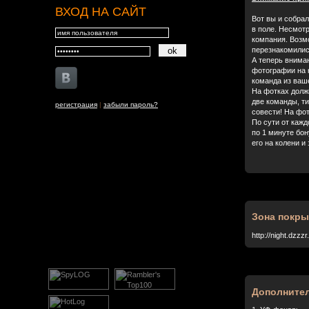
ВХОД НА САЙТ
Вот вы и собрал
в поле. Несмотр
компания. Возмо
перезнакомились
А теперь вниман
фотографии на к
команда из ваш
На фотках долж
две команды, ти
регистрация
|
забыли пароль?
совести! На фо
По сути от каж
по 1 минуте бо
его на колени и
Зона покры
http://night.dzz
Дополните