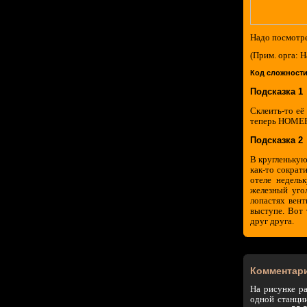
Надо посмотре
(Прим. орга: Н
Код сложности
Подсказка 1
Склеить-то её
теперь НОМЕР 
Подсказка 2
В кругленькую
как-то сократ
отеле недель
железный уго
лопастях вент
выступе. Вот
друг друга.
Комментар
На рисунке ра
одной станции