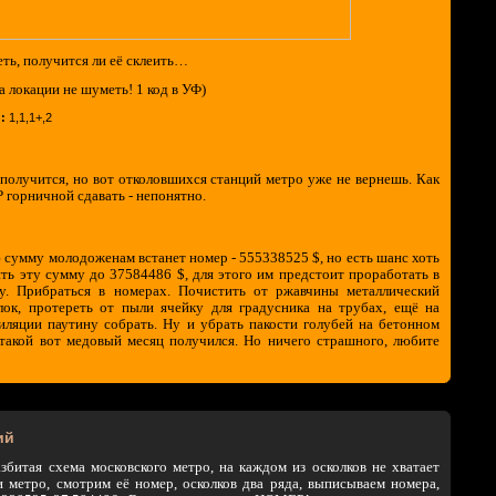
ть, получится ли её склеить…
а локации не шуметь! 1 код в УФ)
:
1,1,1+,2
 получится, но вот отколовшихся станций метро уже не вернешь. Как
горничной сдавать - непонятно.
 сумму молодоженам встанет номер - 555338525 $, но есть шанс хоть
ить эту сумму до 37584486 $, для этого им предстоит проработать в
ку. Прибраться в номерах. Почистить от ржавчины металлический
лок, протереть от пыли ячейку для градусника на трубах, ещё на
иляции паутину собрать. Ну и убрать пакости голубей на бетонном
 такой вот медовый месяц получился. Но ничего страшного, любите
ий
збитая схема московского метро, на каждом из осколков не хватает
 метро, смотрим её номер, осколков два ряда, выписываем номера,