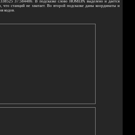
5338525 37.584486. В подсказке слово НОМЕРА выделено и дается
о, что станций не хватает. Во второй подсказке даны координаты и
ия кодов.
в