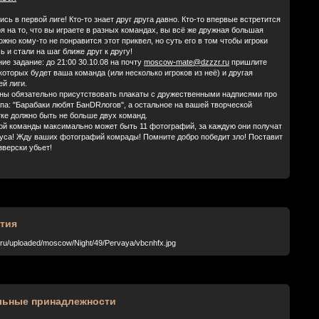
ись в первой лиге! Кто-то знает друг друга давно. Кто-то впервые встретится
я на то, что вы играете в разных командах, вы всё же дружная большая
жно кому-то не понравится этот приквел, но суть его в том чтобы игроки
 и стали на шаг ближе друг к другу!
ие задание: до 21:00 30.10.08 на почту
mosсow-mate@dzzzr.ru
пришлите
оторых будет ваша команда (или несколько игроков из неё) и другая
ей лиги.
ны обязательно присутствовать плакаты с дружественными надписями про
па: "Барабаки любят БанDRлогов", а остальное на вашей творческой
тке должно быть не больше двух команд.
дой команды максимально может быть 11 фотографий, за каждую они получат
нуса! Жду ваших фотографий комрады! Помните добро победит зло! Поставит
 зверски убьет!
тия
zr.ru/uploaded/moscow/Night/49/Pervaya/vbcnhfx.jpg
льные принадлежности