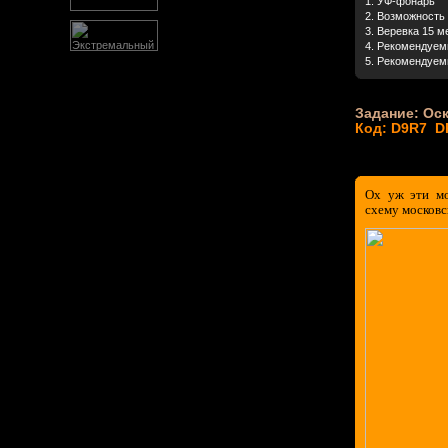
1. УФ-фонарь
2. Возможность
3. Веревка 15 м
4. Рекомендуем
5. Рекомендуемы
Задание: Ос
Код: D9R7 
Ох уж эти мо
схему московс