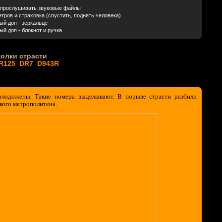
 прослушивать звуковые файлы
етров и страховка (спустить, поднять человека)
ый доп - зеркальце
й доп - блокнот и ручка
колки страсти
DR125 DR7 D943R
лодожены. Такие номера выделывают. В порыве страсти разбили
кого метрополитена.