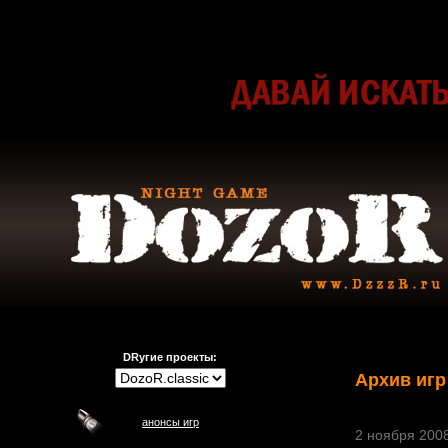
DRугие проекты:
Архив игр
анонсы игр
2 ноября 2008