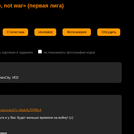
, not war» (первая лига)
Статистика
vkontakte
Фотогалерея
Обсудить
ь картинки в заданиях
не показывать фотографии кодов
lanCity, VED
be.com/watch?v=dmkAuTQ8Sc4
уга и у Вас будет меньше времени на войну! (с)
квел