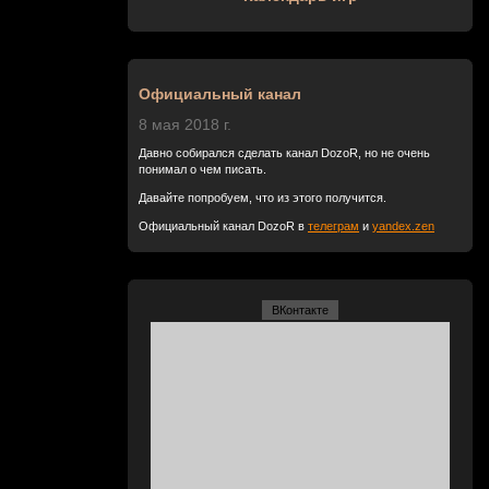
Официальный канал
8 мая 2018 г.
Давно собирался сделать канал DozoR, но не очень
понимал о чем писать.
Давайте попробуем, что из этого получится.
Официальный канал DozoR в
телеграм
и
yandex.zen
ВКонтакте