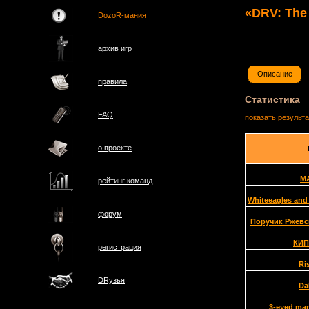
«DRV: The 
DozoR-мания
архив игр
Описание
правила
Статистика
FAQ
показать результ
о проектe
M
рейтинг команд
Whiteeagles and
форум
Поручик Ржевс
КИ
регистрация
Ri
DRузья
Da
3-eyed ma