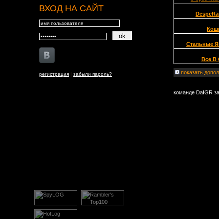
ВХОД НА САЙТ
DespeRa
Кош
Стальные Я
Все В
показать
допол
регистрация
|
забыли пароль?
команде DaIGR за