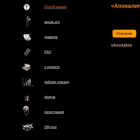
«Апокалип
DozoR-мания
архив игр
Описание
правила
vkontakte
FAQ
о проектe
рейтинг команд
форум
регистрация
DRузья