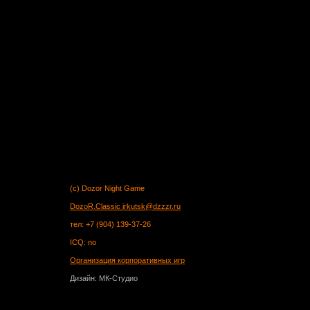
(c) Dozor Night Game
DozoR.Classic
irkutsk@dzzzr.ru
тел: +7 (904) 139-37-26
ICQ: no
Организация корпоративных игр
Дизайн: МК-Студио