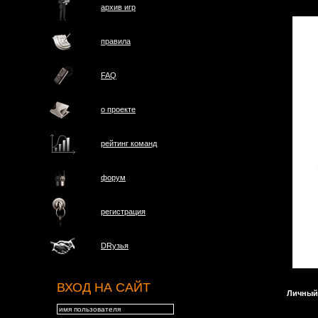
архив игр
правила
FAQ
о проектe
рейтинг команд
форум
регистрация
DRузья
ВХОД НА САЙТ
Личный 