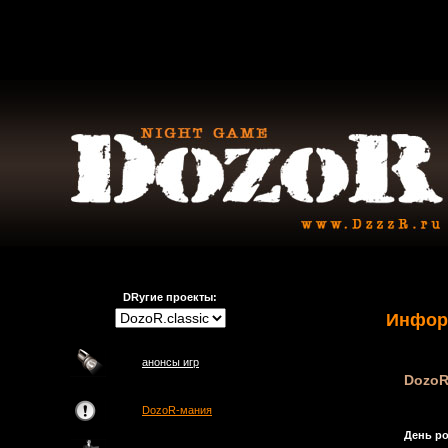
DRугие проекты:
Инфор
анонсы игр
DozoR
DozoR-мания
День р