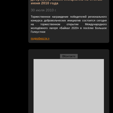
июня 2010 года
30 июля 2010 г.
Торжественное награждение победителей регионального
конкурса добровольческих инициатив состоится сегодня
на торжественном открытии Международного
молодёжного лагеря «Байкал 2020» в посёлке Большое
Голоустное
подробности »
ВКонтакте