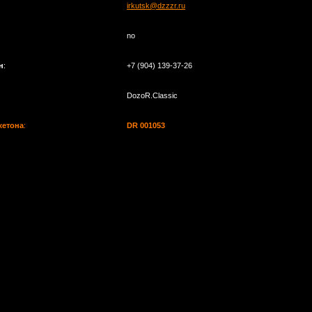
irkutsk@dzzzr.ru
no
н
:
+7 (904) 139-37-26
DozoR.Classic
жетона
:
DR 001053