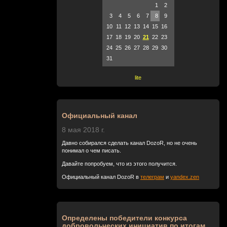
1
2
3
4
5
6
7
8
9
10
11
12
13
14
15
16
17
18
19
20
21
22
23
24
25
26
27
28
29
30
31
lite
Официальный канал
8 мая 2018 г.
Давно собирался сделать канал DozoR, но не очень
понимал о чем писать.
Давайте попробуем, что из этого получится.
Официальный канал DozoR в
телеграм
и
yandex.zen
Определены победители конкурса
добровольческих инициатив по итогам