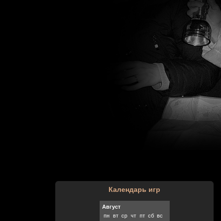
Календарь игр
Август
пн
вт
ср
чт
пт
сб
вс