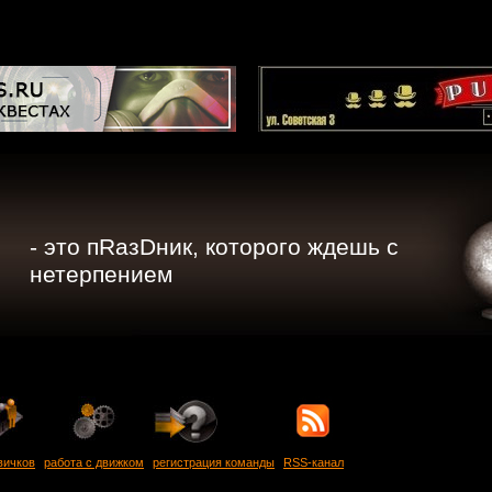
- это пRазDник, которого ждешь с
нетерпением
вичков
работа с движком
регистрация команды
RSS-канал