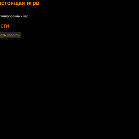
дстоящая игра
ланированных игр
сти
зать новости