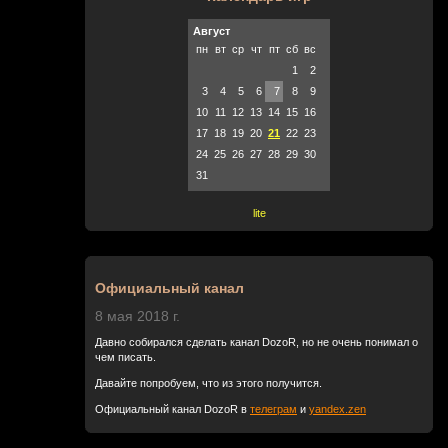
Август
пн
вт
ср
чт
пт
сб
вс
1
2
3
4
5
6
7
8
9
10
11
12
13
14
15
16
17
18
19
20
21
22
23
24
25
26
27
28
29
30
31
lite
Официальный канал
8 мая 2018 г.
Давно собирался сделать канал DozoR, но не очень понимал о
чем писать.
Давайте попробуем, что из этого получится.
Официальный канал DozoR в
телеграм
и
yandex.zen