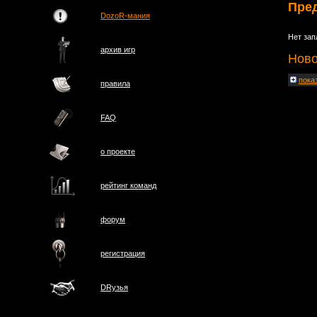
Пре
DozoR-мания
Нет зап
архив игр
Ново
пока
правила
FAQ
о проектe
рейтинг команд
форум
регистрация
DRузья