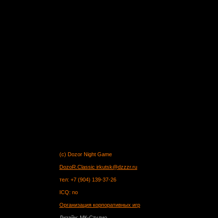
(c) Dozor Night Game
DozoR.Classic
irkutsk@dzzzr.ru
тел: +7 (904) 139-37-26
ICQ: no
Организация корпоративных игр
Дизайн: МК-Студио