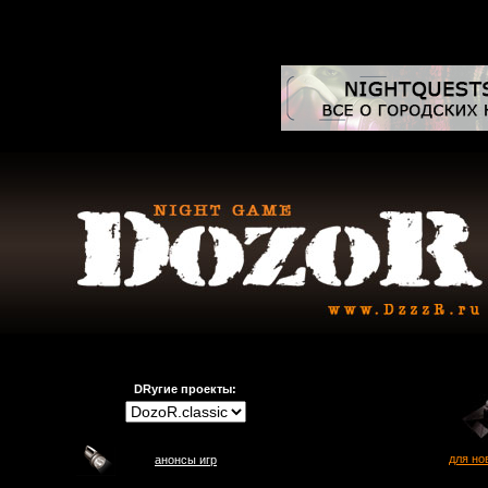
DRугие проекты:
для но
анонсы игр