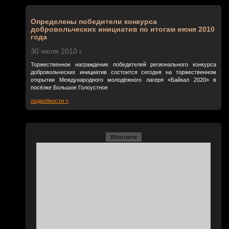
Определены победители конкурса
добровольческих инициатив по итогам июня 2010
года
30 июля 2010 г.
Торжественное награждение победителей регионального конкурса
добровольческих инициатив состоится сегодня на торжественном
открытии Международного молодёжного лагеря «Байкал 2020» в
посёлке Большое Голоустное
подробности »
ВКонтакте