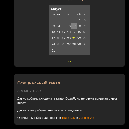
Август
пн
вт
ср
чт
пт
сб
вс
1
2
3
4
5
6
7
8
9
10
11
12
13
14
15
16
17
18
19
20
21
22
23
24
25
26
27
28
29
30
31
lite
Официальный канал
8 мая 2018 г.
Давно собирался сделать канал DozoR, но не очень понимал о чем
писать.
Давайте попробуем, что из этого получится.
Официальный канал DozoR в
телеграм
и
yandex.zen