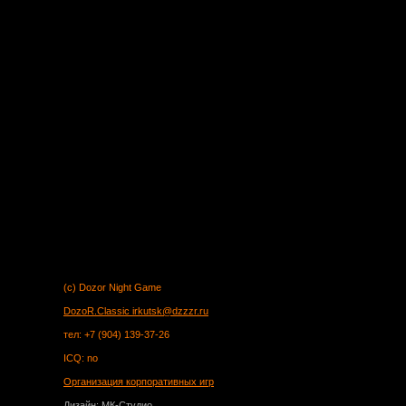
(c) Dozor Night Game
DozoR.Classic
irkutsk@dzzzr.ru
тел: +7 (904) 139-37-26
ICQ: no
Организация корпоративных игр
Дизайн: МК-Студио