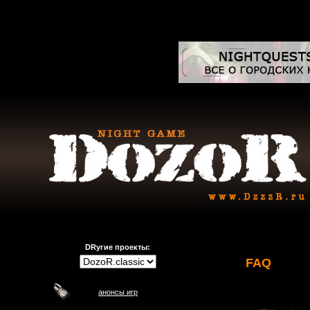
DRугие проекты:
FAQ
анонсы игр