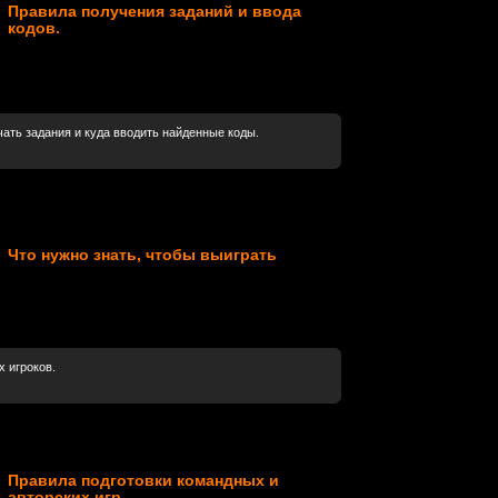
Правила получения заданий и ввода
кодов.
чать задания и куда вводить найденные коды.
Что нужно знать, чтобы выиграть
 игроков.
Правила подготовки командных и
авторских игр.