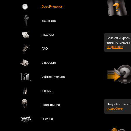
DozoR-мания
архив игр
правила
Важная информац
зарегистрироват
подробнее
FAQ
о проектe
рейтинг команд
форум
Подробная инст
регистрация
подробнее
DRузья