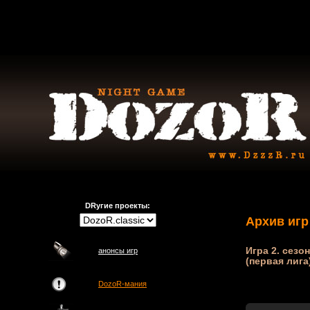
DRугие проекты:
Архив игр
Игра 2. сезо
анонсы игр
(первая лига
DozoR-мания