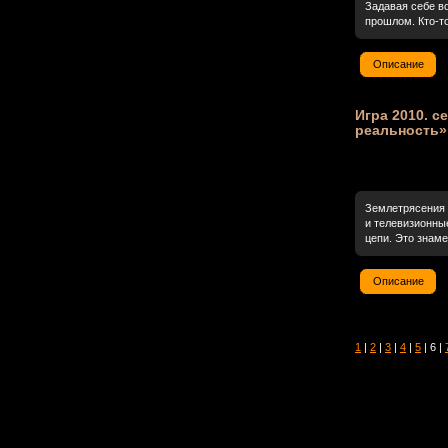
Задавая себе в
прошлом. Кто-то
Описание
Игра 2010. с
реальность»
Землетрясения 
и телевизионны
цепи. Это знаме
Описание
1
|
2
|
3
|
4
|
5
| 6 |