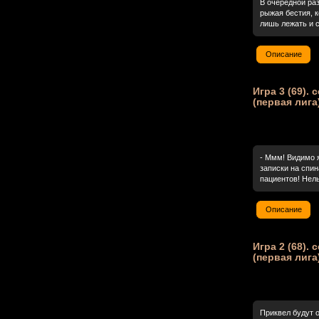
В очередной раз
рыжая бестия, 
лишь лежать и с
Описание
Игра 3 (69).
(первая лига
- Ммм! Видимо 
записки на спин
пациентов! Нель
Описание
Игра 2 (68).
(первая лига
Приквел будут о