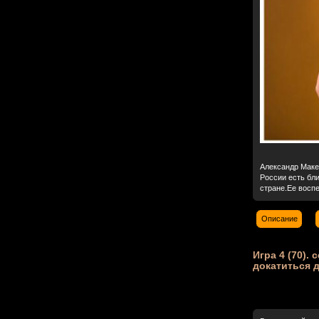
Александр Маке
России есть бли
стране.Ее воспел
Описание
Игра 4 (70). 
докатиться д