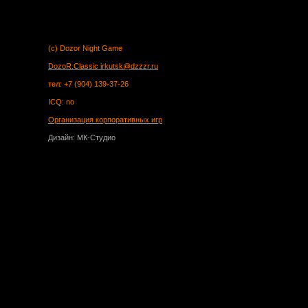
(c) Dozor Night Game
DozoR.Classic
irkutsk@dzzzr.ru
тел: +7 (904) 139-37-26
ICQ: no
Организация корпоративных игр
Дизайн: МК-Студио