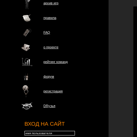
архив игр
правила
FAQ
о проектe
рейтинг команд
форум
регистрация
DRузья
ВХОД НА САЙТ