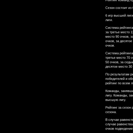
Рейтинг команд п
Сезон состоит из 6
6 игр высшей лиг
лиги.
Система рейтинга 
за третье место 1
место 90 очков, з
очков, за десятое
очков.
Система рейтинга 
третье место 70 о
50 очков, за седь
десятое место 30 
По результатам р
победителей и об
рейтинг по всем л
Команды, занявши
лигу. Команды, за
высшую лигу.
Рейтинг за сезон
сезона.
В случае равенст
случае равенства 
очков подведение 