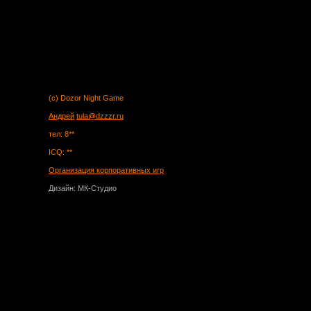
(c) Dozor Night Game
Андрей
tula@dzzzr.ru
тел: 8**
ICQ: **
Организация корпоративных игр
Дизайн: МК-Студио