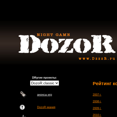
DRугие проекты:
Рейтинг к
анонсы игр
2007 г.
2008 г.
DozoR-мания
2009 г.
2010 г.