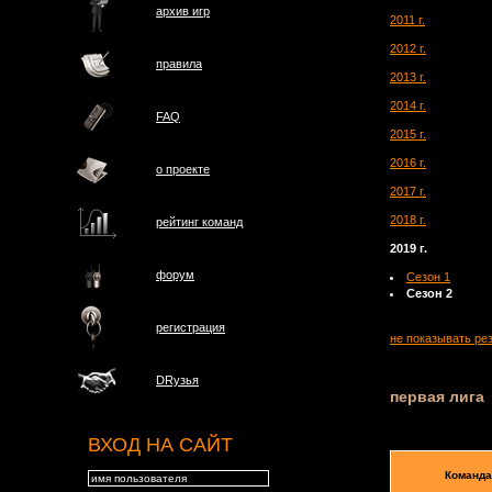
архив игр
2011 г.
2012 г.
правила
2013 г.
2014 г.
FAQ
2015 г.
2016 г.
о проектe
2017 г.
2018 г.
рейтинг команд
2019 г.
форум
Сезон 1
Сезон 2
регистрация
не показывать ре
DRузья
первая лига
ВХОД НА САЙТ
Команда