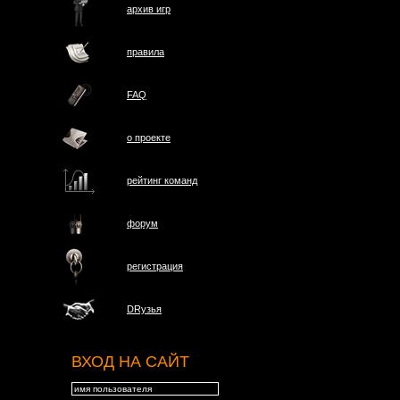
архив игр
правила
FAQ
о проектe
рейтинг команд
форум
регистрация
DRузья
ВХОД НА САЙТ