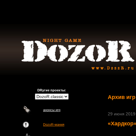
DRугие проекты:
Архив игр
анонсы игр
29 июня 2019 
«Хардкор»
DozoR-мания