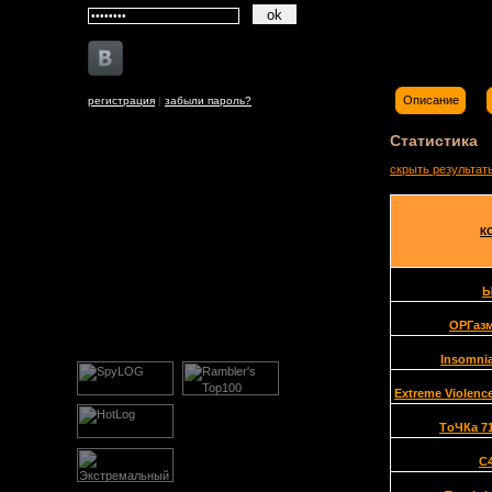
Описание
регистрация
|
забыли пароль?
Статистика
скрыть результат
К
ОРГаз
Insomni
Extreme Violenc
TоЧКа 7
C