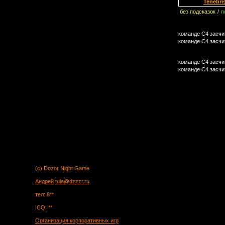
Tenebri
без подсказок
/
п
команде C4 засчи
команде C4 засчи
команде C4 засчи
команде C4 засчи
(c) Dozor Night Game
Андрей
tula@dzzzr.ru
тел: 8**
ICQ: **
Организация корпоративных игр