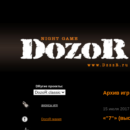
DRугие проекты:
Архив игр
анонсы игр
15 июля 2017 
«"7"» (вы
DozoR-мания