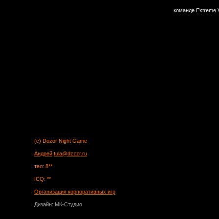
команде Extreme V
(c) Dozor Night Game
Андрей
tula@dzzzr.ru
тел: 8**
ICQ: **
Организация корпоративных игр
Дизайн: МК-Студио