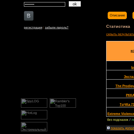
Описание
Статистика
регистрация
|
забыли пароль?
скрыть результат
К
Экста
The Prodig
РКК
TоЧКа 7
Extreme Violenc
без подсказок
/
п
показать
допол