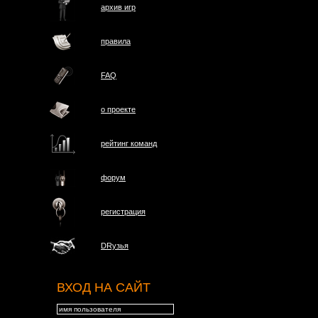
архив игр
правила
FAQ
о проектe
рейтинг команд
форум
регистрация
DRузья
ВХОД НА САЙТ