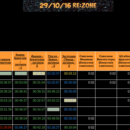
Крики-
Дракон -
Поезд -
Заглушка
Сквозное
Сквозное
Штабн
Барсуки
тавное
Агентское
Завод -
- Пицца -
Иншинка
Винчестеры
фразоч
-
лиотеки
- загород
загород
загород -
(бонусное
(бонусное
(бонусн
загород
2
- 3
4
сквозное)
сквозное)
сквозно
- 1
00:36:56
00:35:34
00:28:28
01:02:37
00:03:12
0:02
0:02
0
00:36:57
00:53:09
00:31:04
01:02:57
00:30:00
0:02
0:02
0
00:38:20
00:38:41
00:39:31
00:46:13
00:30:00
0
00:53:10
00:49:37
00:32:57
00:50:22
00:02:44
0
00:51:39
00:46:57
00:34:07
00:43:27
00:30:00
00:59:25
00:38:04
00:34:19
00:48:59
00:30:00
0:02
01:30:00
01:06:17
00:42:18
01:16:27
00:16:04
0:02