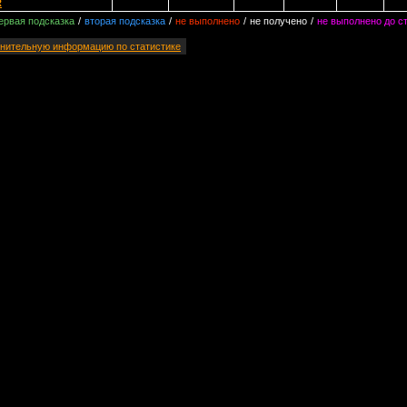
R
ервая подсказка
/
вторая подсказка
/
не выполнено
/
не получено
/
не выполнено до с
нительную информацию по статистике