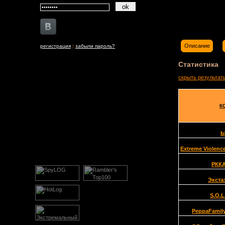
Описание
регистрация
|
забыли пароль?
Статистика
скрыть результат
К
Extreme Violenc
РКК
Экста
S.O.L
PeppaFamil