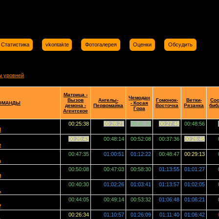
Статистика
vkontakte
Фотогалерея
Оценки
Обсудить
ы уровней
Матрица -
Чемодан
Вызов
Ангелы-
Гомонок-
Ветки-
Сос
ОМАНДЫ
- Косая
демона -
Первомайка
Восточка
Рязанка
биб
Гора
Агентское
00:25:38
00:28:21
00:45:30
00:27:48
00:48:56
Ы
00:20:43
00:48:14
00:52:08
00:37:36
00:26:46
e
00:47:35
01:00:51
01:12:22
00:48:47
00:29:13
А
00:50:08
00:47:03
00:58:30
01:13:55
01:01:27
з
00:40:30
01:02:26
01:03:41
01:13:57
01:02:05
.
00:44:05
00:49:14
00:53:32
01:06:48
01:06:21
y
00:26:34
01:10:57
01:26:09
01:11:40
01:06:42