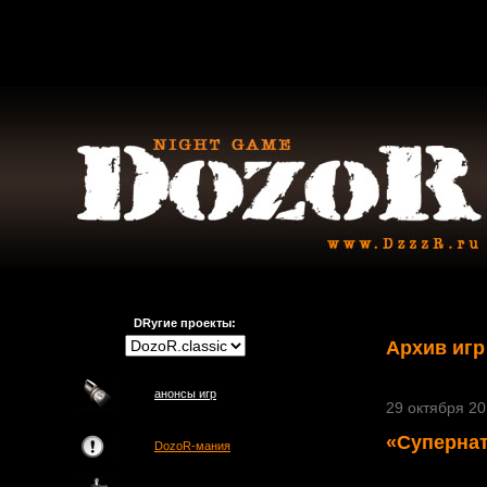
DRугие проекты:
Архив игр
анонсы игр
29 октября 201
«Супернат
DozoR-мания