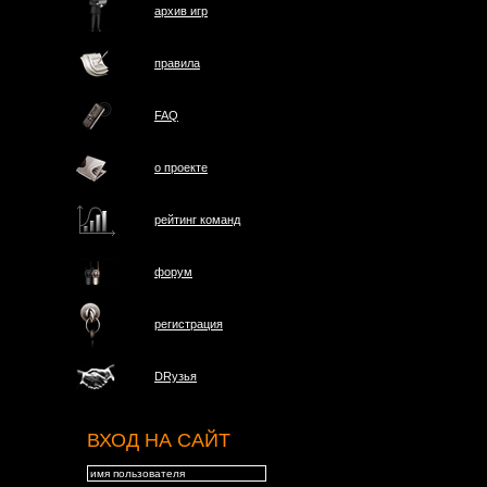
архив игр
правила
FAQ
о проектe
рейтинг команд
форум
регистрация
DRузья
ВХОД НА САЙТ