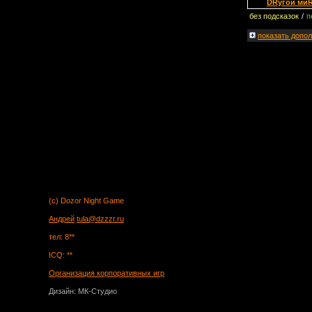
DRугой ми
без подсказок
/
п
показать
допол
(c) Dozor Night Game
Андрей
tula@dzzzr.ru
тел: 8**
ICQ: **
Организация корпоративных игр
Дизайн: МК-Студио