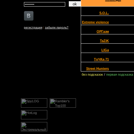
S.O.L.
Extreme violence
регистрация
|
забыли пароль?
ОРГазм
TaZiK
LIGa
TоЧКа 71
Street Hunters
без подсказок
/
первая подсказка