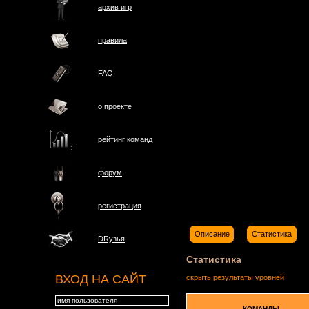
архив игр
правила
FAQ
о проектe
рейтинг команд
форум
регистрация
Описание
Статистика
DRузья
Статистика
ВХОД НА САЙТ
скрыть результаты уровней
КОМАНДЫ