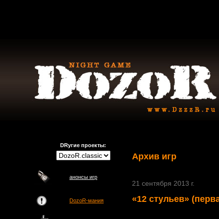
DRугие проекты:
Архив игр
анонсы игр
21 сентября 2013 г.
«12 стульев» (перва
DozoR-мания