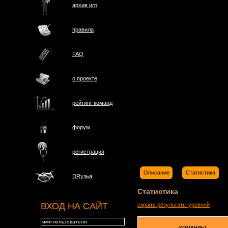
архив игр
правила
FAQ
о проектe
рейтинг команд
форум
регистрация
Описание
Статистика
DRузья
Статистика
ВХОД НА САЙТ
скрыть результаты уровней
КОМАНДЫ