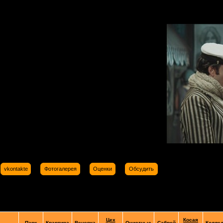
vkontakte
Фотогалерея
Оценки
Обсудить
Цех
Косая
Парк
Квартира
Веневка
Очистные
Сабвей
Колле