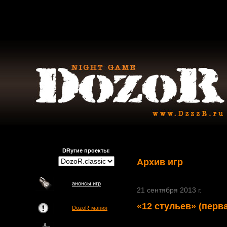
DRугие проекты:
Архив игр
анонсы игр
21 сентября 2013 г.
«12 стульев» (перва
DozoR-мания