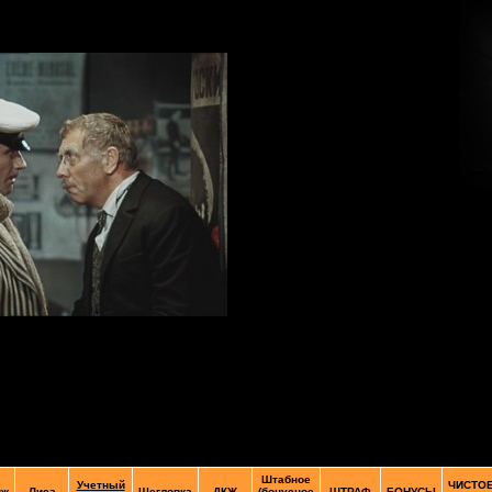
Штабное
Учетный
ЧИСТО
дж
Лиса
Щегловка
ДКЖ
(бонусное
ШТРАФ
БОНУСЫ