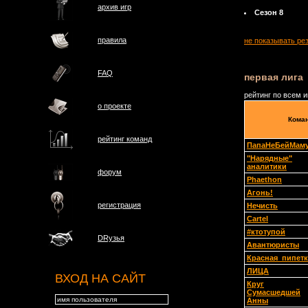
архив игр
Сезон 8
правила
не показывать ре
FAQ
первая лига
рейтинг по всем 
о проектe
Кома
рейтинг команд
ПапаНеБейМам
"Нарядные"
аналитики
форум
Phaethon
Агонь!
регистрация
Нечисть
Cartel
#ктотупой
DRузья
Авантюристы
Красная_пипетк
ЛИЦА
ВХОД НА САЙТ
Круг
Сумасшедшей
Анны