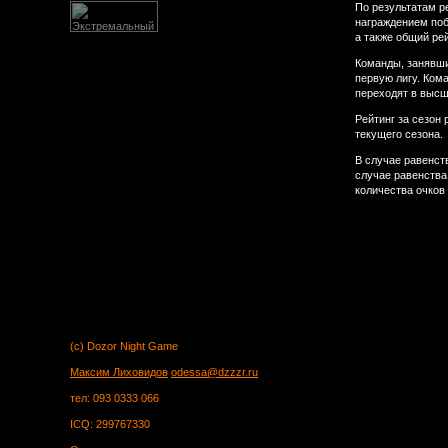
По результатам ре
награждением поб
а также общий рей
Команды, занявши
первую лигу. Ком
переходят в высш
Рейтинг за сезон
текущего сезона.
В случае равенст
случае равенства 
количества очков 
(c) Dozor Night Game
Максим Лиховидов
odessa@dzzzr.ru
тел: 093 0333 066
ICQ: 299767330