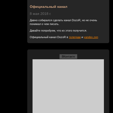
Официальный канал
8 мая 2018 г.
Давно собирался сделать канал DozoR, но не очень
понимал о чем писать.
Давайте попробуем, что из этого получится.
Официальный канал DozoR в
телеграм
и
yandex.zen
ВКонтакте