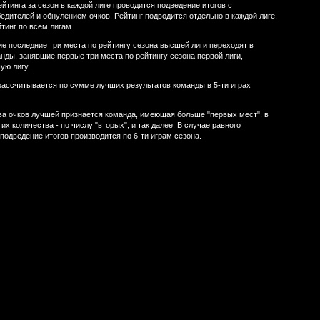
йтинга за сезон в каждой лиге проводится подведение итогов с
едителей и обнулением очков. Рейтинг подводится отдельно в каждой лиге,
тинг по всем лигам.
е последние три места по рейтингу сезона высшей лиги переходят в
анды, занявшие первые три места по рейтингу сезона первой лиги,
ую лигу.
 рассчитывается по сумме лучших результатов команды в 5-ти играх
ва очков лучшей признается команда, имеющая больше "первых мест", в
их количества - по числу "вторых", и так далее. В случае равного
подведение итогов производится по 6-ти играм сезона.