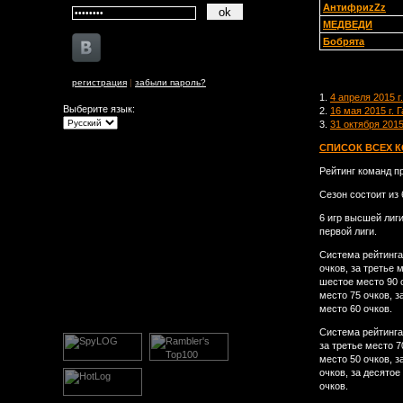
АнтифриzZz
МЕДВЕДИ
Бобрята
регистрация
|
забыли пароль?
1.
4 апреля 2015 г
Выберите язык:
2.
16 мая 2015 г.
3.
31 октября 2015
СПИСОК ВСЕХ 
Рейтинг команд п
Сезон состоит из 6
6 игр высшей лиги
первой лиги.
Система рейтинга 
очков, за третье 
шестое место 90 о
место 75 очков, з
место 60 очков.
Система рейтинга 
за третье место 7
место 50 очков, з
очков, за десятое
очков.