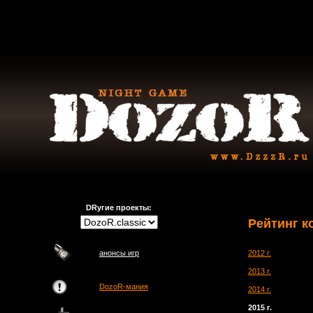
DRугие проекты:
Рейтинг к
анонсы игр
2012 г.
2013 г.
DozoR-мания
2014 г.
2015 г.