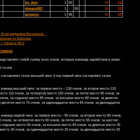
be_Ann
1
50
50
12
dimaco007
1
50
50
12
anyayos
1
45
45
14
. Если медицина бессильна...
 Галопом по Европам
 г. Назад в 90-е
КОМАНД
редставляет собой сумму всех очков, которые команда заработала в играх.
-ти игр.
 составляют сезон высшей лиги. 6 игр первой лиги составляют сезон
команд высшей лиги: за первое место – 130 очков, за второе место 120
место 110 очков, за четвертое место 100 очков, за пятое место 95 очков, за
чков, за седьмое место 85 очков, за восьмое место 80 очков, за девятое
а десятое место 70 очков, за одиннадцатое место 65 очков, за двенадцатое
команд первой лиги: за первое место – 90 очков, за второе место 80 очков,
0 очков, за четвертое место 60 очков, за пятое место 55 очков, за шестое
а седьмое место 45 очков, за восьмое место 40 очков, за девятое место 35
 место 30 очков, за одиннадцатое место 25 очков, за двенадцатое место 20