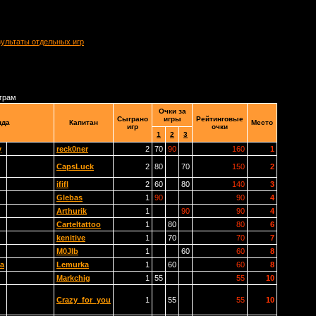
зультаты отдельных игр
играм
Очки за
Сыграно
игры
Рейтинговые
нда
Капитан
Место
игр
очки
1
2
3
у
reck0ner
2
70
90
160
1
CapsLuck
2
80
70
150
2
ififl
2
60
80
140
3
Glebas
1
90
90
4
Arthurik
1
90
90
4
Carteltattoo
1
80
80
6
kenitive
1
70
70
7
M0Jlb
1
60
60
8
а
Lemurka
1
60
60
8
Markchig
1
55
55
10
Crazy_for_you
1
55
55
10