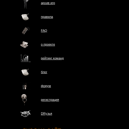
архив игр
правила
FAQ
о проектe
рейтинг команд
блог
форум
регистрация
DRузья