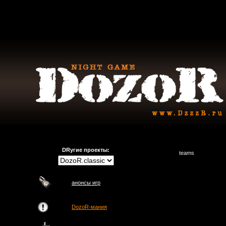
DRугие проекты:
teams
анонсы игр
DozoR-мания