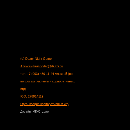
(c) Dozor Night Game
Алексей
krasnodar@dzzzr.ru
тел: +7 (903) 450-11-44 Алексей (по
вопросам рекламы и корпоративных
игр)
ICQ: 278914112
Организация корпоративных игр
Дизайн: МК-Студио