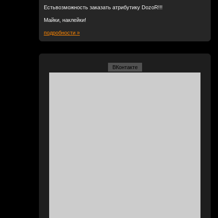
Естьвозможность заказать атрибутику DozoR!!!
Майки, наклейки!
подробности »
ВКонтакте