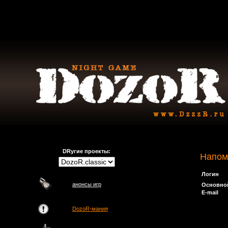
DRугие проекты:
Напом
Логин
анонсы игр
Основно
E-mail
DozoR-мания