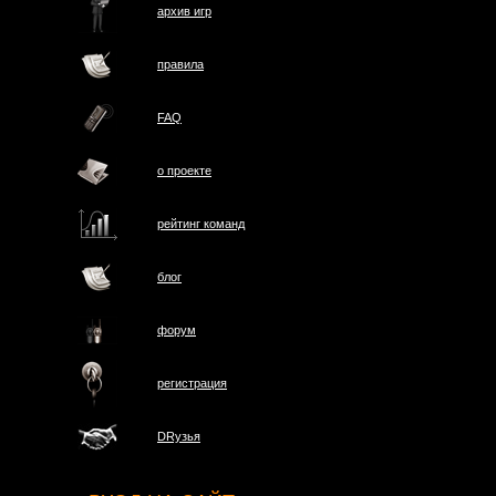
архив игр
правила
FAQ
о проектe
рейтинг команд
блог
форум
регистрация
DRузья