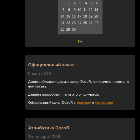
1
2
3
4
5
6
7
8
9
10
11
12
13
14
15
16
17
18
19
20
21
22
23
24
25
26
27
28
29
30
lite
Официальный канал
8 мая 2018 г.
Давно собирался сделать канал DozoR, но не очень понимал о
чем писать.
Давайте попробуем, что из этого получится.
Официальный канал DozoR в
телеграм
и
yandex.zen
Атрибутика DozoR
15 января 2008 г.