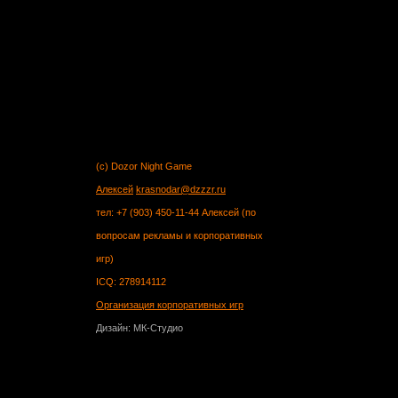
(c) Dozor Night Game
Алексей
krasnodar@dzzzr.ru
тел: +7 (903) 450-11-44 Алексей (по
вопросам рекламы и корпоративных
игр)
ICQ: 278914112
Организация корпоративных игр
Дизайн: МК-Студио