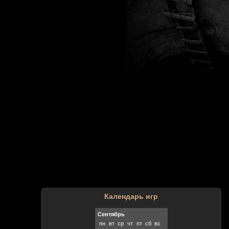
Календарь игр
Сентябрь
пн
вт
ср
чт
пт
сб
вс