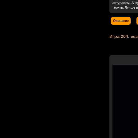
антуражем. Ант
терять. Лучше в
Описание
Игра 204. сез