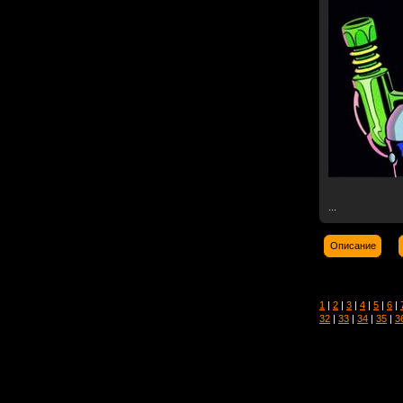
...
Описание
1
|
2
|
3
|
4
|
5
|
6
|
32
|
33
|
34
|
35
|
3