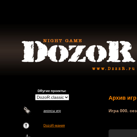
DRугие проекты:
Архив игр
Игра 000. сез
анонсы игр
DozoR-мания