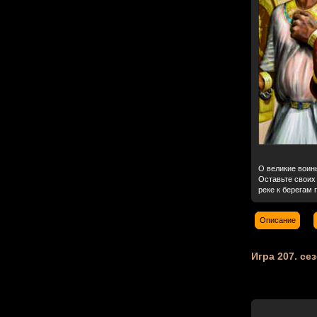
О великие воин
Оставьте своих 
реке к берегам г
Описание
Игра 207. сез