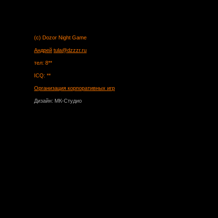
(c) Dozor Night Game
Андрей
tula@dzzzr.ru
тел: 8**
ICQ: **
Организация корпоративных игр
Дизайн: МК-Студио