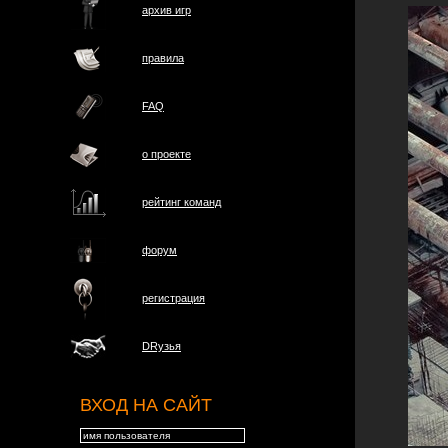
архив игр
правила
FAQ
о проектe
рейтинг команд
форум
регистрация
DRузья
ВХОД НА САЙТ