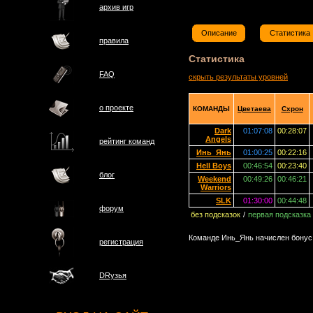
архив игр
Описание
Статистика
правила
Статистика
FAQ
скрыть результаты уровней
о проектe
КОМАНДЫ
Цветаева
Схрон
Dark
01:07:08
00:28:07
Angels
рейтинг команд
Инь_Янь
01:00:25
00:22:16
Hell Boys
00:46:54
00:23:40
блог
Weekend
00:49:26
00:46:21
Warriors
SLK
01:30:00
00:44:48
форум
без подсказок
/
первая подсказка
Команде Инь_Янь начислен бонус 
регистрация
DRузья