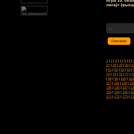
Игра 10. сез
лига)» (высш
...
Описание
1
|
2
|
3
|
4
|
5
|
6
|
27
|
28
|
29
|
30
|
3
|
51
|
52
|
53
|
54
|
74
|
75
|
76
|
77
|
7
|
98
|
99
|
100
|
101
117
|
118
|
119
|
12
135
|
136
|
137
|
13
153
|
154
|
155
|
15
171
|
172
|
173
|
17