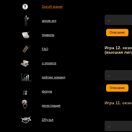
DozoR-мания
...
архив игр
Описание
правила
Игра 12. сезо
FAQ
(высшая лиг
о проектe
...
рейтинг команд
Описание
форум
Игра 11. сезо
регистрация
DRузья
...