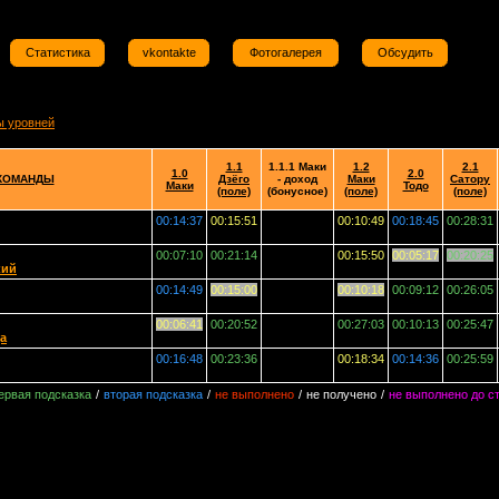
Статистика
vkontakte
Фотогалерея
Обсудить
ы уровней
1.1
1.1.1 Маки
1.2
2.1
1.0
2.0
КОМАНДЫ
Дзёго
- доход
Маки
Сатору
Маки
Тодо
(поле)
(бонусное)
(поле)
(поле)
00:14:37
00:15:51
00:10:49
00:18:45
00:28:31
00:07:10
00:21:14
00:15:50
00:05:17
00:20:25
кий
00:14:49
00:15:00
00:10:18
00:09:12
00:26:05
00:06:41
00:20:52
00:27:03
00:10:13
00:25:47
а
00:16:48
00:23:36
00:18:34
00:14:36
00:25:59
ервая подсказка
/
вторая подсказка
/
не выполнено
/
не получено
/
не выполнено до с