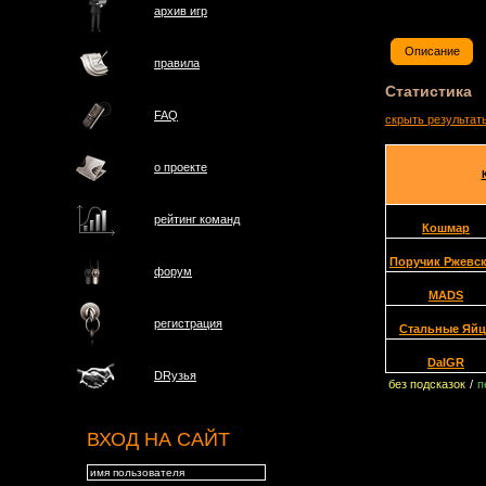
архив игр
Описание
правила
Статистика
FAQ
скрыть результат
о проектe
рейтинг команд
Кошмар
Поручик Ржевс
форум
MADS
регистрация
Стальные Яйц
DaIGR
DRузья
без подсказок
/
п
ВХОД НА САЙТ