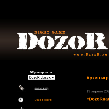
DRугие проекты:
Архив игр
анонсы игр
19 апреля 202
«DozoRная
DozoR-мания