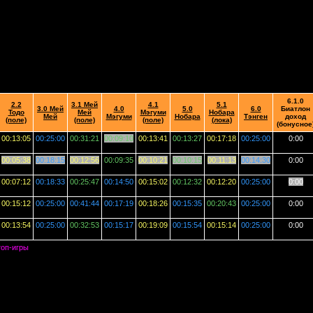
6.1.0
2.2
3.1 Мей
4.1
5.1
3.0 Мей
4.0
5.0
6.0
Биатлон
Тодо
Мей
Мэгуми
Нобара
Мей
Мэгуми
Нобара
Тэнген
доход
(поле)
(поле)
(поле)
(лока)
(бонусное
00:13:05
00:25:00
00:31:21
00:09:10
00:13:41
00:13:27
00:17:18
00:25:00
0:00
00:05:38
00:18:15
00:12:56
00:09:35
00:10:21
00:10:15
00:11:13
00:14:30
0:00
00:07:12
00:18:33
00:25:47
00:14:50
00:15:02
00:12:32
00:12:20
00:25:00
0:00
00:15:12
00:25:00
00:41:44
00:17:19
00:18:26
00:15:35
00:20:43
00:25:00
0:00
00:13:54
00:25:00
00:32:53
00:15:17
00:19:09
00:15:54
00:15:14
00:25:00
0:00
топ-игры