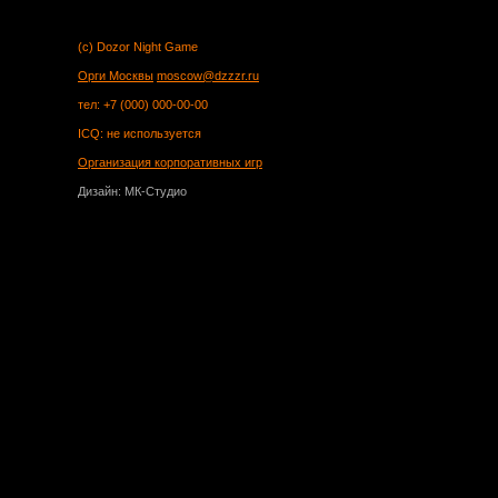
(c) Dozor Night Game
Орги Москвы
moscow@dzzzr.ru
тел: +7 (000) 000-00-00
ICQ: не используется
Организация корпоративных игр
Дизайн: МК-Студио