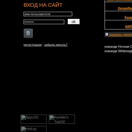
ВХОД НА САЙТ
DespeRa
Кош
КИ
показать
допол
регистрация
|
забыли пароль?
команде Ночная С
команде Whiteeagl