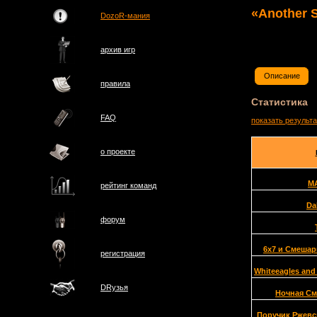
«Another 
DozoR-мания
архив игр
Описание
правила
Статистика
FAQ
показать результ
о проектe
M
рейтинг команд
Da
форум
6x7 и Смешар
регистрация
Whiteeagles and
DRузья
Ночная См
Поручик Ржевс