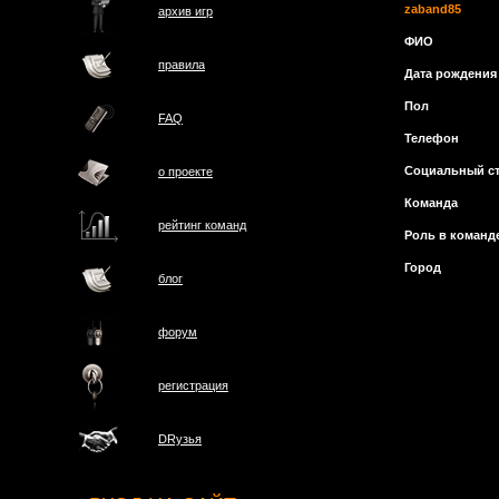
zaband85
архив игр
ФИО
правила
Дата рождения
Пол
FAQ
Телефон
Социальный ст
о проектe
Команда
рейтинг команд
Роль в команд
Город
блог
форум
регистрация
DRузья