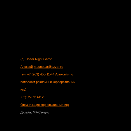
(c) Dozor Night Game
Алексей
krasnodar@dzzzr.ru
тел: +7 (903) 450-11-44 Алексей (по
вопросам рекламы и корпоративных
игр)
ICQ: 278914112
Организация корпоративных игр
Дизайн: МК-Студио