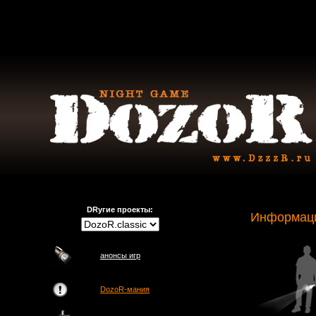
DRугие проекты:
Информаци
анонсы игр
DozoR-мания