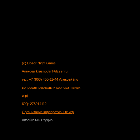
(c) Dozor Night Game
Алексей
krasnodar@dzzzr.ru
тел: +7 (903) 450-11-44 Алексей (по
вопросам рекламы и корпоративных
игр)
ICQ: 278914112
Организация корпоративных игр
Дизайн: МК-Студио