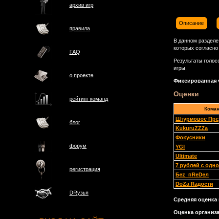
архив игр
Описание
правила
В данном разделе
которых согласно
FAQ
Результаты голос
игры.
о проектe
Фиксированная ч
Оценки
рейтинг команд
Кома
Штурмовое Пре
блог
KukuruZZZa
Фокусники
форум
YGI
Ultimate
7 рублей с одн
регистрация
Беz_пRеDел
DoZa Raдости
DRузья
Средняя оценка 
Оценка организа