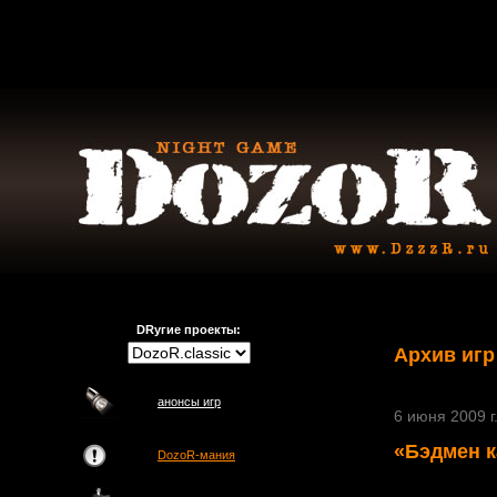
DRугие проекты:
Архив игр
анонсы игр
6 июня 2009 г
«Бэдмен к
DozoR-мания