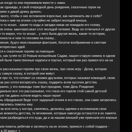
ые когда-то они переживали вместе с нами.
ак однажды, в свой очередной день рождения, сказочные герои на
рме и давай думку думать:
такого, чтобы о них вспомнили взрослые, как напомнить им о себе?
пока к ним на огонек случайно не забрел молодой юноша.
-то искал... какие-то коды и загадки никак не покидали его голову.
в очень заинтересовал этот молодой человек. Ведь он отличался от других
-то верил, что-то искал... у него была другая жизнь, какие-то истории,
нности и чем-то похожие на сказку...
ромная, будто неиссякаемая фантазия, богатое воображение и светлая
интересных идей.
я к сказочным героям за помощью.
то, как гуляя по 10 Новым волшебным Садам, нашел старую хижину в одном
ней были таинственные надписи и портал, который как раз привел его на на
он рассказывал героям про свою жизнь, про свою игру - Дозор, которая
 самую сказку, в которой они живут.
е про то, что готовит со своими друзьями, которых называл командой, свою
 как раз хотел воскресить сказку, подарить всем кусочек детства.
транно, у его команды тоже был праздник, тоже День Рождения.
ально все это рассказывал, что глаза его горели этой самой детской
ую так давно хотели видеть наши герои!
нь обрадовала! Видя этот задорный огонек в его глазах, они сами загорелись
гласились помочь ему.
так всю ночь у костра, смеялись, делились идеями и вспоминали свои
е моменты детства, те мгновения, которые навсегда останутся в их памяти.
чали разбредаться кто куда, да и за нашим юношей уже приехали его верные
ли помочь ребятам и заглянуть на их огонек, принеся с собой подарок -
 в 20 минут :)