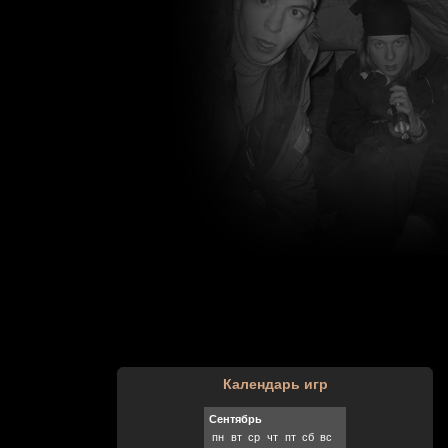
Календарь игр
Сентябрь
пн
вт
ср
чт
пт
сб
вс