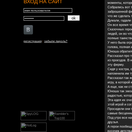
ВХОД НА САЙТ
моменты, котор
Собрались вот т
заброшенной фе
что же сделать 
Думали, гадали 
Он все время что
Сказочных герое
людей, он во что
полные таинстве
регистрация
|
забыли пароль?
У него была ог
голова, полная 
Юноша обратилс
Рассказал про 
из проездов. В 
эту ферму.
Сидя у костра, 
напомнила им ту
Рассказал так ж
игру, в которой
А еще, как ни с
Юноша так эмоци
радостью, котор
Эта идея их оче
этой игрой и со
Просидели они 
самые бесценны
Под утро все на
друзья.
А герои пообеща
кусочек детства