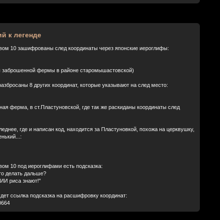
й к легенде
вом 10 зашифрованы след координаты через японские иероглифы:
ы заброшенной фермы в районе старомышастовской)
азбросаны 8 других координат, которые указывают на след место:
ная ферма, в ст.Пластуновской, где так же раскиданы координаты след
еднее, где и написан код, находится за Пластуновкой, похожа на церквушку,
нький...:
вом 10 под иероглифами есть подсказка:
то делать дальше?
ИИ риса знают!"
удет ссылка подсказка на расшифровку координат:
60664