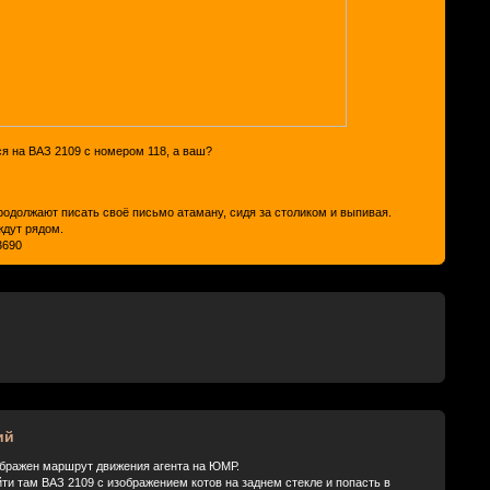
ся на ВАЗ 2109 с номером 118, а ваш?
продолжают писать своё письмо атаману, сидя за столиком и выпивая.
ждут рядом.
83690
ий
ображен маршрут движения агента на ЮМР.
ти там ВАЗ 2109 с изображением котов на заднем стекле и попасть в