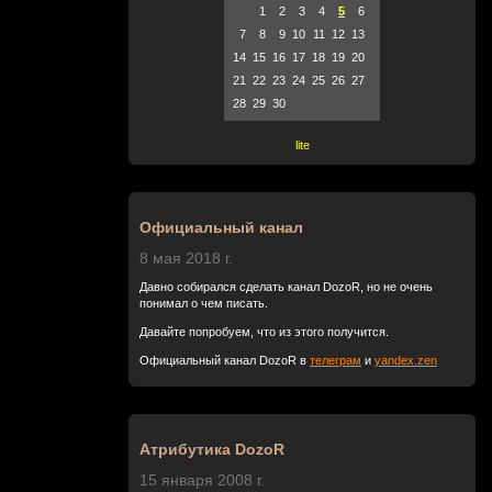
1
2
3
4
5
6
7
8
9
10
11
12
13
14
15
16
17
18
19
20
21
22
23
24
25
26
27
28
29
30
lite
Официальный канал
8 мая 2018 г.
Давно собирался сделать канал DozoR, но не очень
понимал о чем писать.
Давайте попробуем, что из этого получится.
Официальный канал DozoR в
телеграм
и
yandex.zen
Атрибутика DozoR
15 января 2008 г.