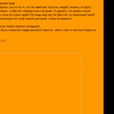
оможет вам!
делать что-то не то, что не замечает простых людей, катаясь по кругу.
овить, чтобы Кот передал вам послание. А сделать это можно только
а, коты её очень любят! Но ведь наш кот не простой, он сказочный герой!
испачкать его этой самой сметаной, чтобы остановить!
ется только прямое попадание.
быть открытая (надрезанная) в пакетах, либо в чем-то мягком! Кидаться
!
:
1+