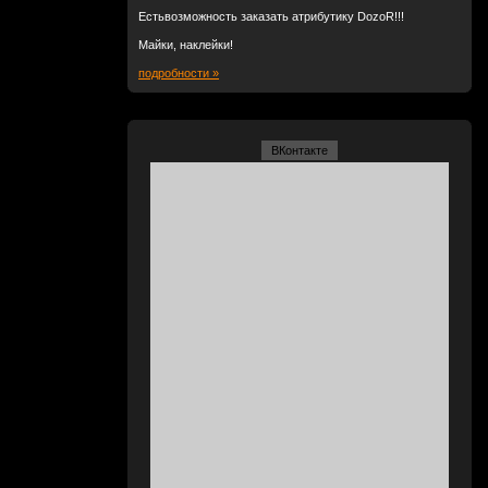
Естьвозможность заказать атрибутику DozoR!!!
Майки, наклейки!
подробности »
ВКонтакте