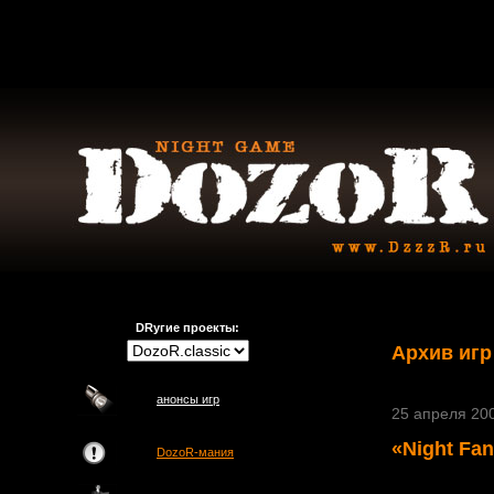
DRугие проекты:
Архив игр
анонсы игр
25 апреля 200
«Night Fa
DozoR-мания