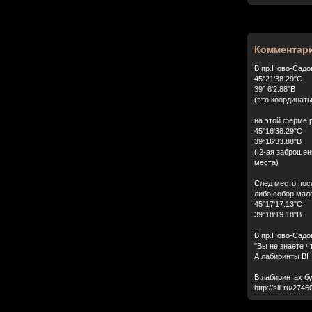
Комментари
В пр.Ново-Садо
45°21‘38.29"С
39° 6‘2.88"В
(это координат
на этой ферме р
45°16‘38.29"С
39°16‘33.88"В
( 2-ая заброшен
места)
След место посл
либо собор мале
45°17‘17.13"С
39°18‘19.18"В
В пр.Ново-Садо
"Вы не знаете ч
А лабиринты ВН
В лабиринтах б
http://slil.ru/274