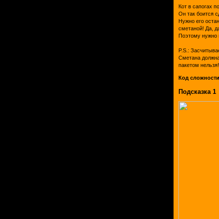
Кот в сапогах п
Он так боится с
Нужно его остан
сметаной! Да, д
Поэтому нужно 
P.S.: Засчитыва
Сметана должна 
пакетом нельзя
Код сложности
Подсказка 1