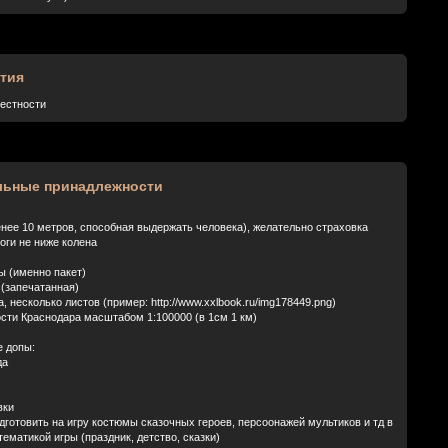
тия
рестности
льные принадлежности
енее 10 метров, способная выдержать человека), желательно страховка
оги не ниже колена
ы (именно пакет)
 (запечатанная)
, несколько листов (пример: http://www.xxlbook.ru/img178449.png)
ости Краснодара масштабом 1:100000 (в 1см 1 км)
 допы:
да
вки
дготовить на игру костюмы сказочных героев, персоонажей мультиков и тд в
тематикой игры (праздник, детство, сказки)