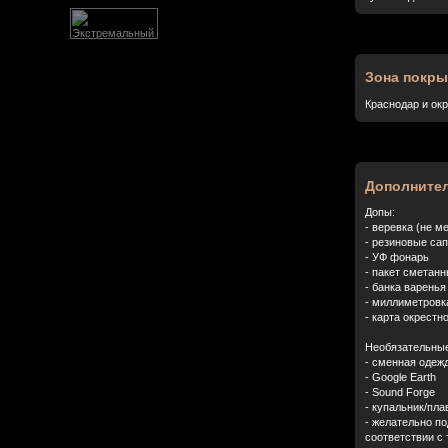
Зона покры
Краснодар и ок
Дополните
Допы:
- веревка (не м
- резиновые сап
- УФ фонарь
- пакет сметанн
- банка варенья
- миллиметровка
- карта окрестн
Необязательные
- сменная одеж
- Google Earth
- Sound Forge
- купальник/пла
- желательно по
соответствии с 