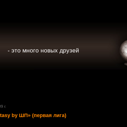
- это много новых друзей
9 г.
ntasy by ШП» (первая лига)