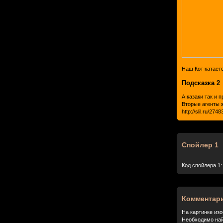
Наш Кот катает
Подсказка 2
А казаки так и 
Вторые агенты 
http://slil.ru/274
Спойлер 1
Код спойлера 1:
Комментар
На картинке из
Необходимо най