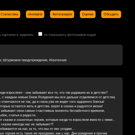
Статистика
vkontakte
Фотогалерея
Оценки
Обсудить
ь картинки в заданиях
не показывать фотографии кодов
r, Штурмовое предупреждение, Игротехник
юди взрослеют - они забывают все то, что так радовало их в детстве?
, с каждым новым Dнем Rождения мы все дальше отдаляемся от детства.
 отмечаются не так, да и глаза уже не видят того задорного блеска!
оторые остаются жить в детстве, верят в сказки и радуются жизни!
о забывают свои самые счастливые моненты беззаботного времени,
бок, счатья и радости...
 сказки и сказочных героев, которые когда-то взрослели вместе с ними...
о сказки никогда нас не забывают?!
обижаются на нас за то, что мы от них уходим...
ых героев есть такие же праздники, как у нас. Дни рождения и прочие