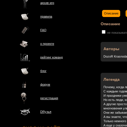
архив игр
Описание
правила
Описание
FAQ
не показыват
о проектe
Авторы
DozoR Krasnoda
рейтинг команд
блог
Легенда
форум
Почему, когда л
С каждым годом
И праздники уже
регистрация
Но есть люди, к
А другие прост
многновения улы
DRузья
Они же забывают
А вы знаете, чт
Только немного 
А еще у сказочн