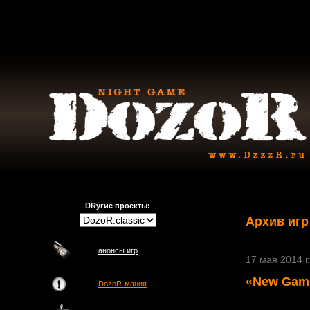
DRугие проекты:
Архив игр
анонсы игр
17 мая 2014 г.
«New Game
DozoR-мания