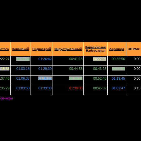
Карасунская
лстого
Копанской
Гидрострой
Индустриальный
Аэропорт
ШТРАФ
Набережная
:22:27
00:54:28
01:26:42
00:41:18
00:27:07
00:35:56
0:00
:18:33
01:03:18
01:29:30
00:44:53
00:43:23
00:33:46
0:00
:37:46
01:06:37
01:16:25
00:36:13
00:52:48
01:19:45
0:00
:35:29
01:03:53
01:33:30
01:30:00
00:45:32
01:02:47
0:15
топ-игры