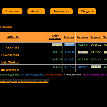
Статистика
vkontakte
Фотогалерея
Обсудить
ы уровней
Агент
КОМАНДЫ
Стасова
Ростовка
Каляева
То
Фантомас
00:15:44
01:02:19
00:39:14
00:26:10
00
CLAN-152
00:30:56
01:08:43
00:26:00
00:23:50
00
л Космонавтом
00:40:05
01:22:31
00:39:28
00:44:44
00
Night Warriors
00:40:56
01:17:22
01:10:29
00:17:34
00
itoria-krasnodar
ервая подсказка
/
вторая подсказка
/
не выполнено
/
не получено
/
не выполнено до с
нительную информацию по статистике