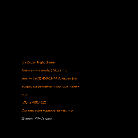
(c) Dozor Night Game
Алексей
krasnodar@dzzzr.ru
тел: +7 (903) 450-11-44 Алексей (по
вопросам рекламы и корпоративных
игр)
ICQ: 278914112
Организация корпоративных игр
Дизайн: МК-Студио