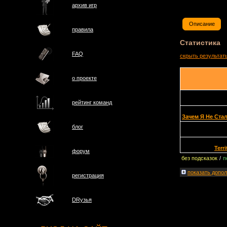
архив игр
Описание
правила
Статистика
FAQ
скрыть результат
о проектe
рейтинг команд
Зачем Я Не Ста
блог
Terr
форум
без подсказок
/
п
показать
допол
регистрация
DRузья