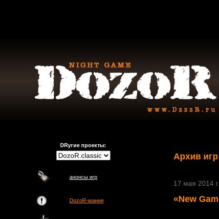
DRугие проекты:
Архив игр
анонсы игр
17 мая 2014 г.
«New Game
DozoR-мания