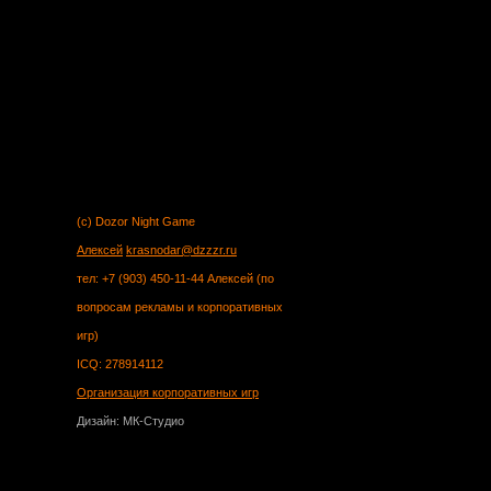
(c) Dozor Night Game
Алексей
krasnodar@dzzzr.ru
тел: +7 (903) 450-11-44 Алексей (по
вопросам рекламы и корпоративных
игр)
ICQ: 278914112
Организация корпоративных игр
Дизайн: МК-Студио