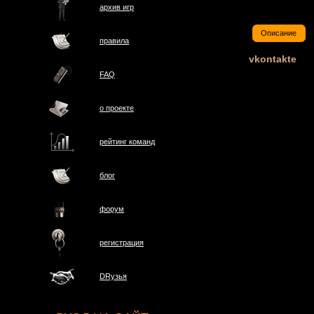
архив игр
Описание
правила
vkontakte
FAQ
о проектe
рейтинг команд
блог
форум
регистрация
DRузья