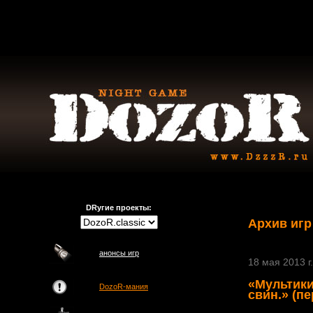
DRугие проекты:
Архив игр
анонсы игр
18 мая 2013 г.
«Мультики
DozoR-мания
свин.» (пе