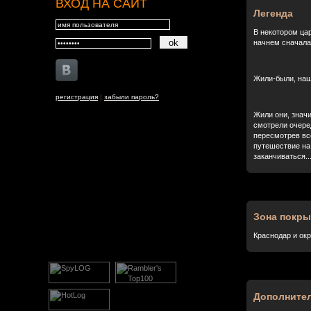
ВХОД НА САЙТ
Легенда
В некотором ца
начнем сначала
Жили-были, наш
регистрация
|
забыли пароль?
Жили они, значи
смотрели очеред
пересмотрев все
путешествие на 
заканчиваться..
Зона покры
Краснодар и окр
Дополните