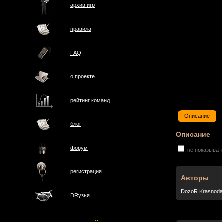
архив игр
правила
FAQ
о проектe
рейтинг команд
Описание
блог
Описание
форум
не показыват
регистрация
Авторы
DozoR Krasnoda
DRузья