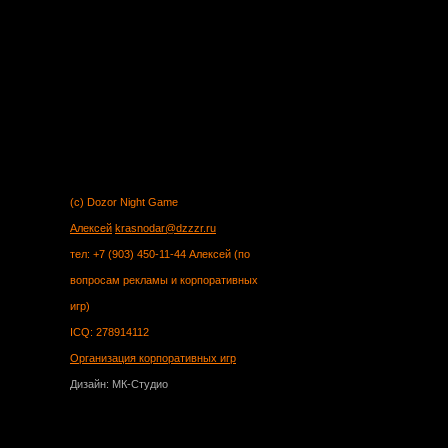
(c) Dozor Night Game
Алексей
krasnodar@dzzzr.ru
тел: +7 (903) 450-11-44 Алексей (по
вопросам рекламы и корпоративных
игр)
ICQ: 278914112
Организация корпоративных игр
Дизайн: МК-Студио