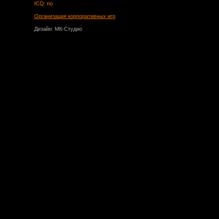
ICQ: no
Организация корпоративных игр
Дизайн: МК-Студио