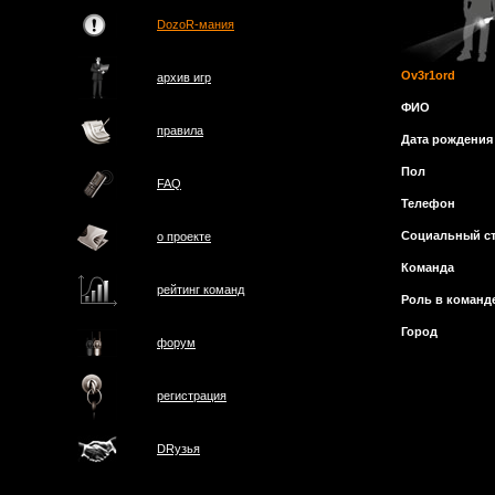
DozoR-мания
Ov3r1ord
архив игр
ФИО
правила
Дата рождения
Пол
FAQ
Телефон
Социальный ст
о проектe
Команда
рейтинг команд
Роль в команд
Город
форум
регистрация
DRузья