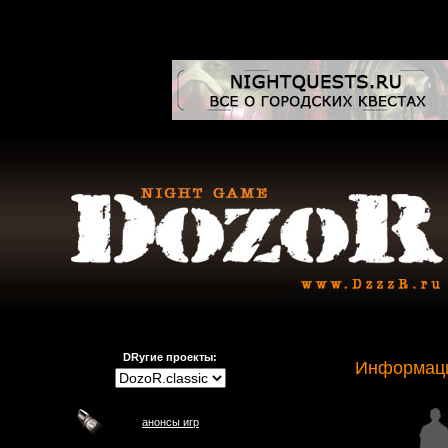
DRугие проекты:
Информаци
анонсы игр