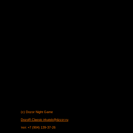
(c) Dozor Night Game
DozoR.Classic
irkutsk@dzzzr.ru
тел: +7 (904) 139-37-26